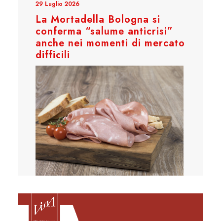
29 Luglio 2026
La Mortadella Bologna si
conferma “salume anticrisi”
anche nei momenti di mercato
difficili