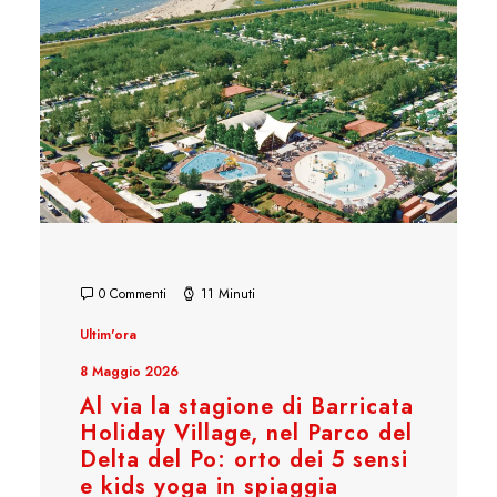
0 Commenti
11 Minuti
Ultim'ora
8 Maggio 2026
Al via la stagione di Barricata
Holiday Village, nel Parco del
Delta del Po: orto dei 5 sensi
e kids yoga in spiaggia