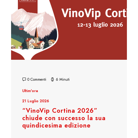
0 Commenti
6 Minuti
Ultim'ora
21 Luglio 2026
“VinoVip Cortina 2026”
chiude con successo la sua
quindicesima edizione