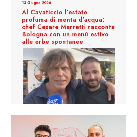
13 Giugno 2026
Al Cavaticcio l’estate
profuma di menta d’acqua:
chef Cesare Marretti racconta
Bologna con un menù estivo
alle erbe spontanee