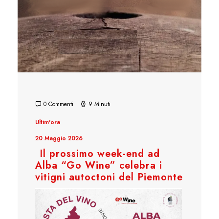
0 Commenti
9 Minuti
Ultim'ora
20 Maggio 2026
Il prossimo week-end ad
Alba “Go Wine” celebra i
vitigni autoctoni del Piemonte