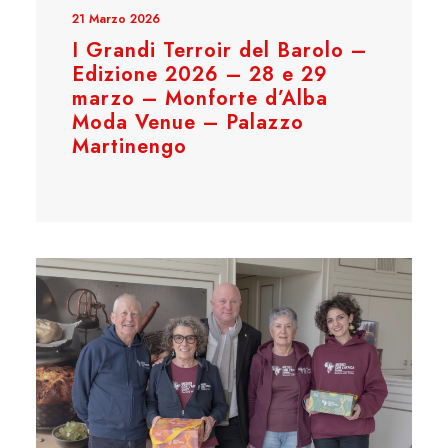
21 Marzo 2026
I Grandi Terroir del Barolo –
Edizione 2026 – 28 e 29
marzo – Monforte d’Alba
Moda Venue – Palazzo
Martinengo