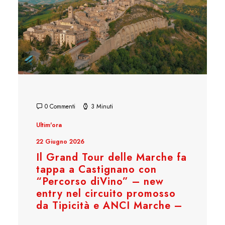
0 Commenti
3 Minuti
Ultim'ora
22 Giugno 2026
Il Grand Tour delle Marche fa
tappa a Castignano con
“Percorso diVino” – new
entry nel circuito promosso
da Tipicità e ANCI Marche –