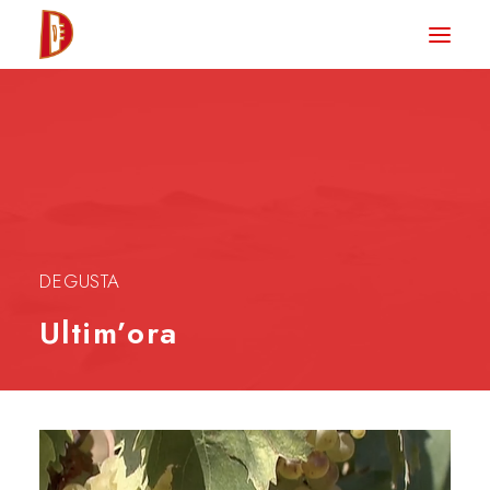
HOME
NEWS
DEGUSTA TV
LA RIVISTA
CONTATTI
DEGUSTA
Ultim’ora
CLUB DEGUSTA
STORE
RICERCA