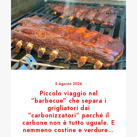
5 Agosto 2026
Piccolo viaggio nel
“barbecue” che separa i
grigliatori dai
“carbonizzatori” perché il
carbone non è tutto uguale. E
nemmeno costine e verdure…