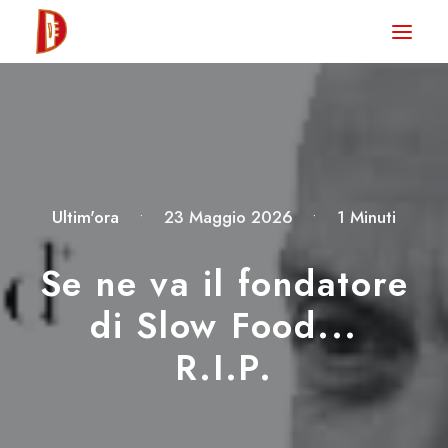
HOME
NEWS
DEGUSTA TV
LA RIVISTA
Ultim'ora
•
23 Maggio 2026
•
1 Minuti
CONTATTI
Se ne va il fondatore
di Slow Food...
CLUB DEGUSTA
R.I.P.
STORE
RICERCA