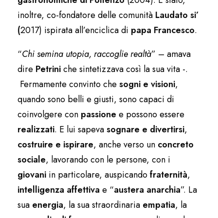
gastronomiche di Pollenzo
(2004). È stato,
inoltre, co-fondatore delle comunità
Laudato si’
(
2017) ispirata all’enciclica di
papa Francesco
.
“
Chi semina utopia, raccoglie realtà
” – amava
dire
Petrini
che sintetizzava così la sua vita -.
Fermamente convinto che
sogni e visioni
,
quando sono belli e giusti, sono capaci di
coinvolgere con
passione
e possono essere
realizzati
. E lui sapeva
sognare e divertirsi
,
costruire e ispirare
, anche verso un
concreto
sociale
, lavorando con le persone, con i
giovani
in particolare, auspicando
fraternità
,
intelligenza affettiva
e “
austera anarchia
”. La
sua
energia
, la sua straordinaria
empatia
, la