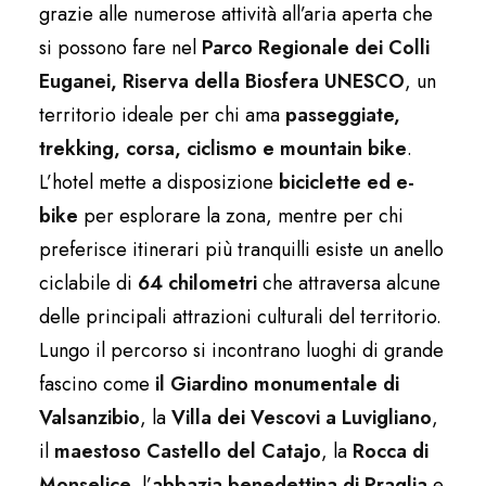
grazie alle numerose attività all’aria aperta che
si possono fare nel
Parco Regionale dei Colli
Euganei, Riserva della Biosfera UNESCO
, un
territorio ideale per chi ama
passeggiate,
trekking, corsa, ciclismo e mountain bike
.
L’hotel mette a disposizione
biciclette ed e-
bike
per esplorare la zona, mentre per chi
preferisce itinerari più tranquilli esiste un anello
ciclabile di
64 chilometri
che attraversa alcune
delle principali attrazioni culturali del territorio.
Lungo il percorso si incontrano luoghi di grande
fascino come
il Giardino monumentale di
Valsanzibio
, la
Villa dei Vescovi a Luvigliano
,
il
maestoso Castello del Catajo
, la
Rocca di
Monselice,
l’
abbazia benedettina di Praglia
e