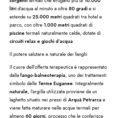
sorgenti
termali che erogano più di
10.000
litri
d’acqua al minuto a oltre
80 gradi
e si
estende su
25.000 metri
quadrati tra hotel e
parco, con oltre
1.000 metri
quadrati di
piscine
termali naturalmente calde, dotate di
circuiti relax e giochi d’acqua
.
Il potere salutare e naturale dei fanghi
Il cuore dell’offerta terapeutica è rappresentato
dalla
fango-balneoterapia
, uno dei trattamenti
simbolo delle
Terme Euganee
. Integralmente
naturale
, l’argilla utilizzata proviene da un
laghetto situato nei pressi di
Arquà Petrarca
e
viene fatta maturare nelle acque termali per
almeno
60 giorni
, processo che le conferisce