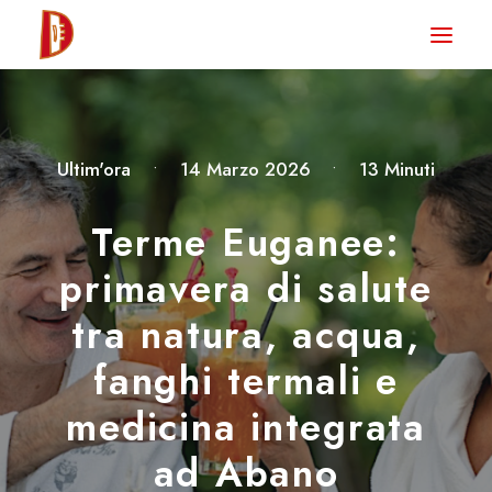
HOME
NEWS
DEGUSTA TV
Ultim'ora
•
14 Marzo 2026
•
13 Minuti
LA RIVISTA
Terme Euganee:
CONTATTI
primavera di salute
tra natura, acqua,
CLUB DEGUSTA
fanghi termali e
STORE
medicina integrata
ad Abano
RICERCA