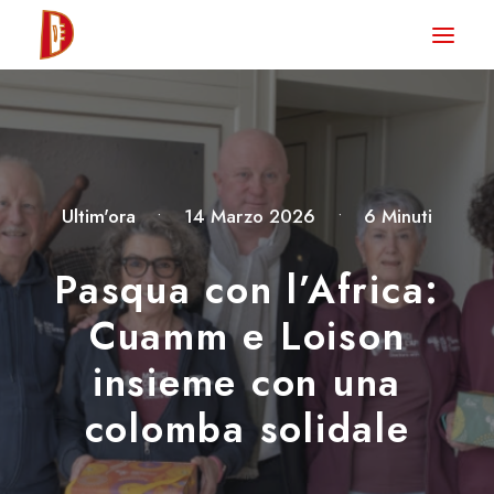
HOME
NEWS
DEGUSTA TV
LA RIVISTA
Ultim'ora
•
14 Marzo 2026
•
6 Minuti
CONTATTI
Pasqua con l’Africa:
Cuamm e Loison
CLUB DEGUSTA
insieme con una
STORE
colomba solidale
RICERCA