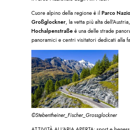
Cuore alpino della regione è il
Parco Nazion
Großglockner
, la vetta più alta dell’Austri
Hochalpenstraße
è una delle strade panora
panoramici e centri visitatori dedicati alla f
©Stebentheiner_Fischer_Grossglockner
ATTIVITÀ ALL’ARIA APERTA: sport e benes