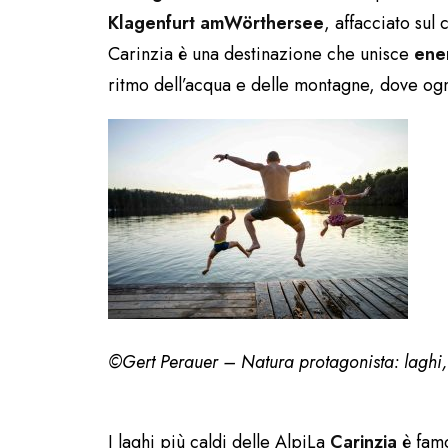
Klagenfurt am
Wörthersee
, affacciato sul
Carinzia è una destinazione che unisce
ener
ritmo dell’acqua e delle montagne, dove ogni
©Gert Perauer – Na
I laghi più caldi delle AlpiLa
Carinzia
è famo