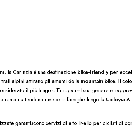
km
, la Carinzia è una destinazione
bike-friendly
per eccell
trail alpini attirano gli amanti della
mountain bike
. Il ce
considerato il più lungo d’Europa nel suo genere e rappre
anoramici attendono invece le famiglie lungo la
Ciclovia A
izzate garantiscono servizi di alto livello per ciclisti di o