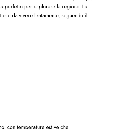
za perfetto per esplorare la regione. La
itorio da vivere lentamente, seguendo il
 montagne e parchi.
pino, con temperature estive che