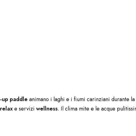
d-up paddle
animano i laghi e i fiumi carinziani durante l
relax
e servizi
wellness
. Il clima mite e le acque puliti