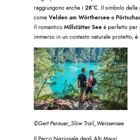
raggiungono anche i
28°C
. Il simbolo della
come
Velden am Wörthersee
e
Pörtscha
Il romantico
Millstätter See
è perfetto per 
immerso in un contesto naturale protetto, è 
©Gert Perauer_Slow Trail_Weissensee
Il Parco Nazionale degli Alti Mauri