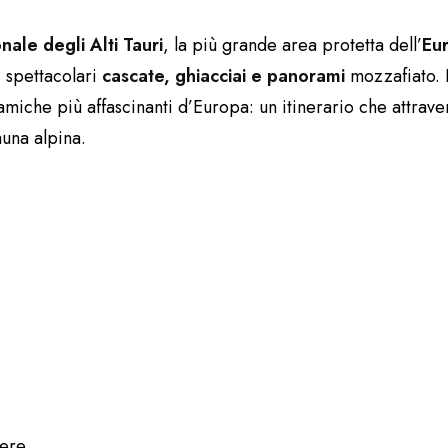
ale degli Alti Tauri
, la più grande area protetta dell’
Eu
a, spettacolari
cascate, ghiacciai e panorami
mozzafiato.
miche più affascinanti d’Europa: un itinerario che attrave
auna alpina.
sere