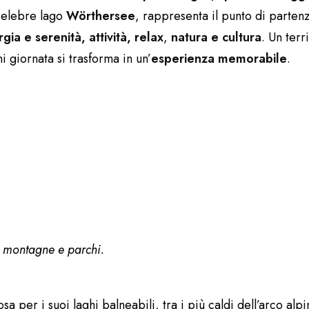
 celebre lago
Wörthersee
, rappresenta il punto di parten
gia e serenità, attività, relax
,
natura e cultura
. Un terr
 giornata si trasforma in un’
esperienza
memorabile
.
tura protagonista: laghi,
sa per i suoi laghi balneabili, tra i più caldi dell’arco al