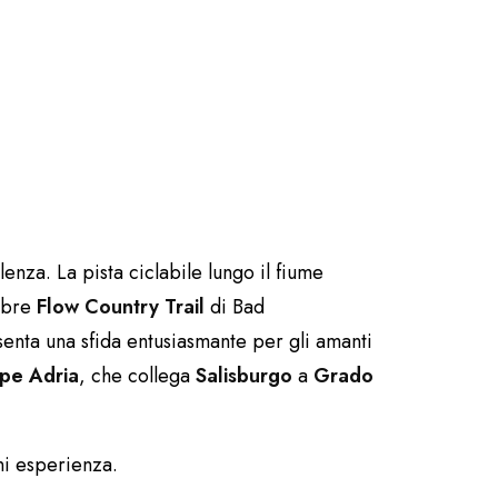
enza. La pista ciclabile lungo il fiume
lebre
Flow Country Trail
di Bad
senta una sfida entusiasmante per gli amanti
lpe Adria
, che collega
Salisburgo
a
Grado
gni esperienza.