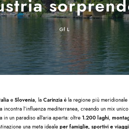
ustria sorpren
Gf L
talia
e
Slovenia
, la
Carinzia
è la regione più meridionale 
ina incontra l’influenza mediterranea, creando un mix unico
a in un paradiso all’aria aperta: oltre
1.200 laghi
,
monta
stinazione una meta ideale
per famiglie, sportivi e viaggi