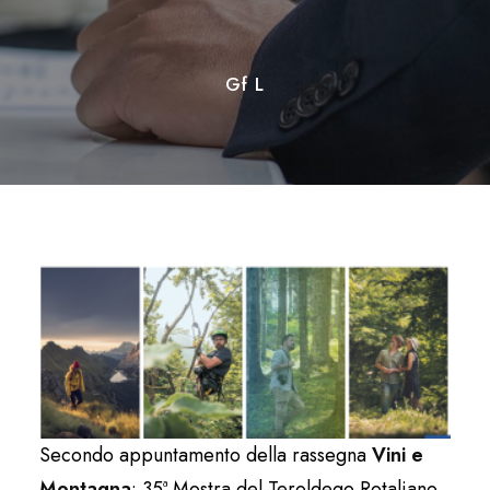
Gf L
Secondo appuntamento della rassegna
Vini e
Montagna
: 35ª Mostra del Teroldego Rotaliano,