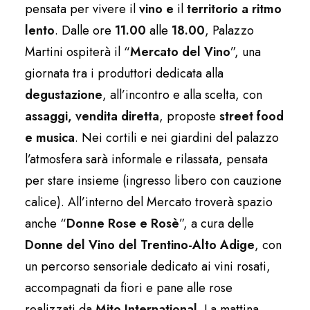
pensata per vivere il
vino e
il
territorio
a ritmo
lento
. Dalle ore
11.00
alle
18.00
, Palazzo
Martini ospiterà il “
Mercato del Vino
”, una
giornata tra i produttori dedicata alla
degustazione
, all’incontro e alla scelta, con
assaggi, vendita diretta
, proposte
street food
e musica
. Nei cortili e nei giardini del palazzo
l’atmosfera sarà informale e rilassata, pensata
per stare insieme (ingresso libero con cauzione
calice). All’interno del Mercato troverà spazio
anche “
Donne Rose e Rosè
”, a cura delle
Donne del Vino del Trentino-Alto Adige
, con
un percorso sensoriale dedicato ai vini rosati,
accompagnati da fiori e pane alle rose
realizzati da
Mito International
. La mattina,