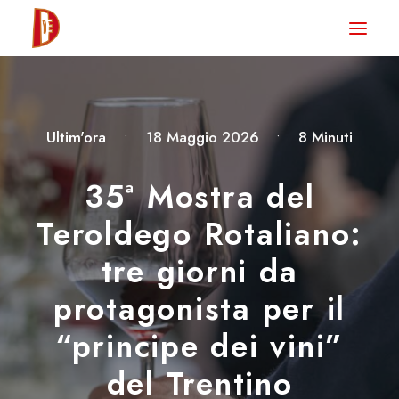
HOME
NEWS
DEGUSTA TV
Ultim'ora
•
18 Maggio 2026
•
8 Minuti
LA RIVISTA
35ª Mostra del
CONTATTI
Teroldego Rotaliano:
tre giorni da
CLUB DEGUSTA
protagonista per il
STORE
“principe dei vini”
del Trentino
RICERCA