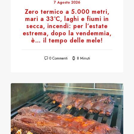
7 Agosto 2026
Zero termico a 5.000 metri,
mari a 33°C, laghi e fiumi in
secca, incendi: per l’estate
estrema, dopo la vendemmia,
è… il tempo delle mele!
0 Commenti
8 Minuti