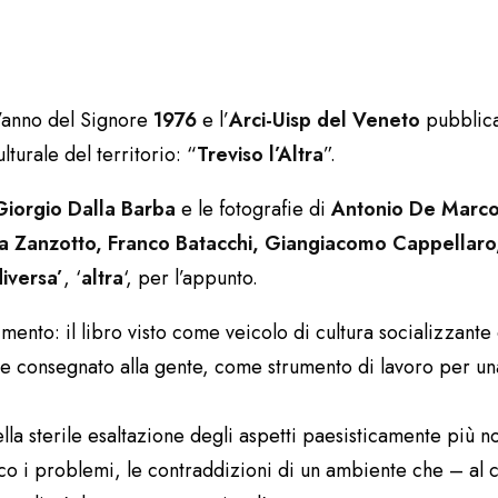
’anno del Signore
1976
e l’
Arci-Uisp del Veneto
pubblica
ulturale del territorio: “
Treviso l’Altra
”.
Giorgio Dalla Barba
e le fotografie di
Antonio De Marc
 Zanzotto, Franco Batacchi, Giangiacomo Cappellaro
diversa’
, ‘
altra
‘, per l’appunto.
ento: il libro visto come veicolo di cultura socializzante e 
e consegnato alla gente, come strumento di lavoro per una
la sterile esaltazione degli aspetti paesisticamente più no
o i problemi, le contraddizioni di un ambiente che – al co