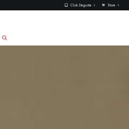
Club Degusta
Store