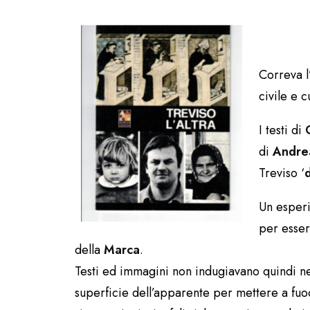
Correva l
civile e c
I testi di
di
Andrea
Treviso ‘
Un esperim
per esser
della
Marca
.
Testi ed immagini non indugiavano quindi nel
superficie dell’apparente per mettere a fuoc