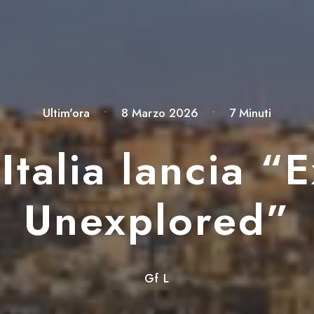
Ultim'ora
•
8 Marzo 2026
•
7 Minuti
 Italia lancia “
Unexplored”
Gf L