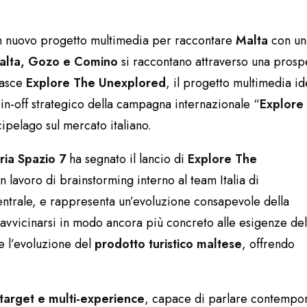
 nuovo progetto multimedia per raccontare
Malta
con un
alta, Gozo e Comino
si raccontano attraverso una prospe
asce
Explore The Unexplored
, il progetto multimedia i
in-off strategico della campagna internazionale “
Explor
cipelago sul mercato italiano.
eria Spazio 7
ha segnato il lancio di
Explore The
 lavoro di brainstorming interno al team Italia di
 centrale, e rappresenta un’evoluzione consapevole della
vvicinarsi in modo ancora più concreto alle esigenze del
e l’evoluzione del
prodotto turistico maltese
, offrendo
-target e multi-experience
, capace di parlare contempo