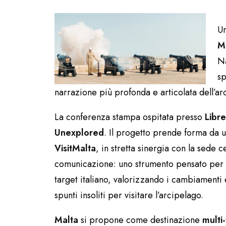
Un
M
N
sp
narrazione più profonda e articolata dell’ar
La conferenza stampa ospitata presso
Libr
Unexplored
. Il progetto prende forma da un
VisitMalta
, in stretta sinergia con la sede
comunicazione: uno strumento pensato per a
target italiano, valorizzando i cambiamenti 
spunti insoliti per visitare l’arcipelago.
Malta
si propone come destinazione
multi