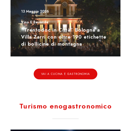
13 Maggio 2026
Vino E Bevande
“Trentodoc in Città” Bologna a
Villa Zarri con oltre 190 etichette
di bollicine di montagna
VAI A CUCINA E GASTRONOMIA
Turismo enogastronomico