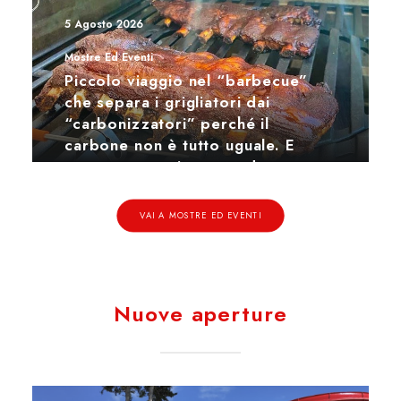
5 Agosto 2026
Mostre Ed Eventi
Piccolo viaggio nel “barbecue”
che separa i grigliatori dai
“carbonizzatori” perché il
carbone non è tutto uguale. E
nemmeno costine e verdure…
VAI A MOSTRE ED EVENTI
Nuove aperture