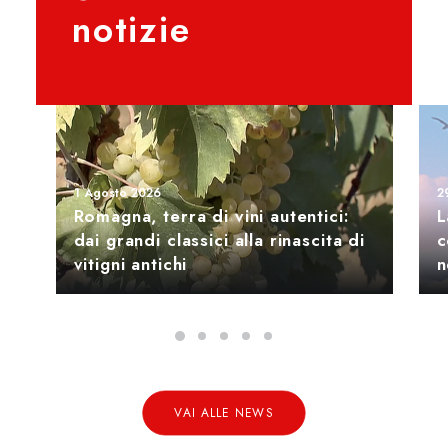
notizie
1 Agosto 2026
2
Romagna, terra di vini autentici:
L
dai grandi classici alla rinascita di
c
vitigni antichi
n
VAI ALLE NEWS