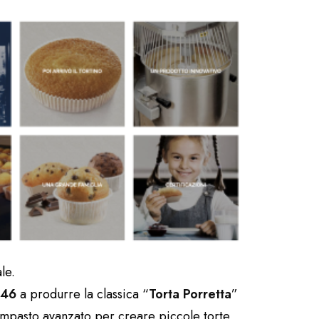
le.
946
a produrre la classica “
Torta Porretta
”
’impasto avanzato per creare piccole torte