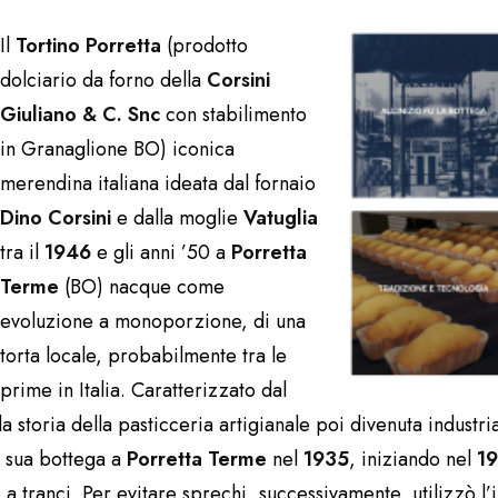
Il
Tortino Porretta
(prodotto
dolciario da forno della
Corsini
Giuliano & C. Snc
con stabilimento
in Granaglione BO) iconica
merendina italiana ideata dal fornaio
Dino Corsini
e dalla moglie
Vatuglia
tra il
1946
e gli anni ’50 a
Porretta
Terme
(BO) nacque come
evoluzione a monoporzione, di una
torta locale, probabilmente tra le
prime in Italia. Caratterizzato dal
la storia della pasticceria artigianale poi divenuta industria
a sua bottega a
Porretta Terme
nel
1935
, iniziando nel
1
a tranci. Per evitare sprechi, successivamente, utilizzò l