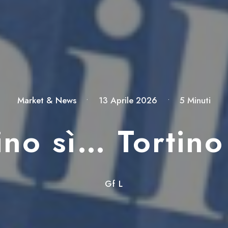
Market & News
•
13 Aprile 2026
•
5 Minuti
ino sì… Tortin
Gf L