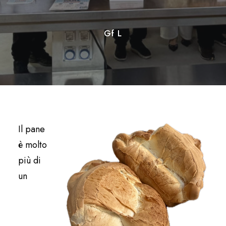
Gf L
Il pane
è molto
più di
un