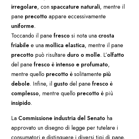
irregolare
, con
spaccature naturali
, mentre il
pane
precotto
appare eccessivamente
uniforme
.
Toccando il pane
fresco
si nota una
crosta
friabile
e una
mollica elastica
, mentre il pane
precotto
può risultare
duro o molle
. L’
olfatto
del pane
fresco
è
intenso e profumato
,
mentre quello
precotto
è solitamente
più
debole
. Infine, il
gusto
del pane
fresco
è
complesso
, mentre quello
precotto
è più
insipido
.
La
Commissione industria del Senato
ha
approvato un disegno di legge per tutelare i
consumatori e distinguere i diversi tipi di pane,