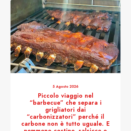
5 Agosto 2026
Piccolo viaggio nel
“barbecue” che separa i
grigliatori dai
“carbonizzatori” perché il
carbone non è tutto uguale. E
nemmeno costine, salsicce e