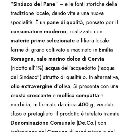
“
Sindaco del Pane
” – e le fonti storiche della
tradizione locale, dando vita a una nuova
specialità. È un
pane di qualità
, pensato per il
consumatore moderno
, realizzato con
materie prime selezionate
e filiera locale:
farine di grano coltivato e macinato in
Emilia
Romagna
,
sale marino dolce di Cervia
(ridotto all’1%)
acqua
dell’acquedotto (“acqua
del Sindaco”)
strutto
di qualità o, in alternativa,
olio extravergine d’oliva
. Si presenta con una
crosta croccante
e
mollica compatta
e
morbida, in formato da circa
400 g
, venduto
sfuso o pretagliato. Il prodotto è tutelato tramite
Denominazione Comunale
(
De.Co.
) con
indicazione del
Comune
di produzione e del