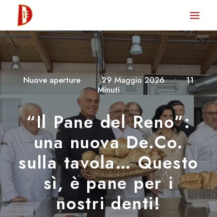
HOME
NEWS
DEGUSTA TV
Nuove aperture
•
29 Maggio 2026
•
11
Minuti
LA RIVISTA
CONTATTI
“Il Pane del Reno”:
una nuova De.Co.
CLUB DEGUSTA
sulla tavola… Questo
STORE
sì, è pane per i
nostri denti!
RICERCA