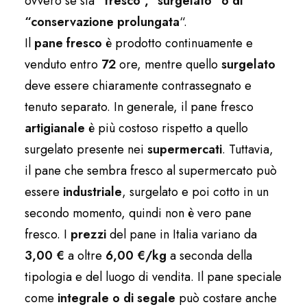
ovvero se sia
“fresco”, “surgelato” o di
“conservazione prolungata
“.
Il
pane fresco
è prodotto continuamente e
venduto entro
72
ore, mentre quello
surgelato
deve essere chiaramente contrassegnato e
tenuto separato. In generale, il pane fresco
artigianale
è più costoso rispetto a quello
surgelato presente nei
supermercati
. Tuttavia,
il pane che sembra fresco al supermercato può
essere
industriale
, surgelato e poi cotto in un
secondo momento, quindi non è vero pane
fresco. I
prezzi
del pane in Italia variano da
3,00 €
a oltre
6,00 €/kg
a seconda della
tipologia e del luogo di vendita. Il pane speciale
come
integrale o di segale
può costare anche