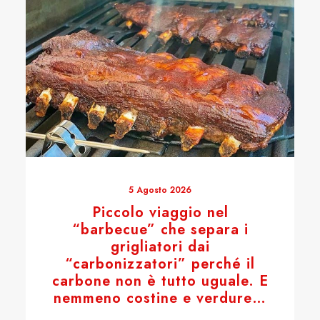
5 Agosto 2026
Piccolo viaggio nel
“barbecue” che separa i
grigliatori dai
“carbonizzatori” perché il
carbone non è tutto uguale. E
nemmeno costine e verdure…