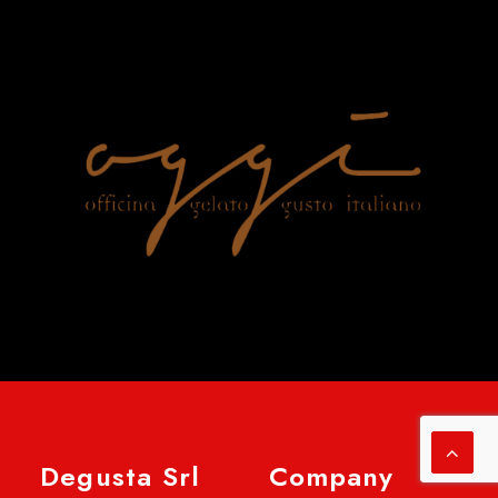
Degusta Srl
Company