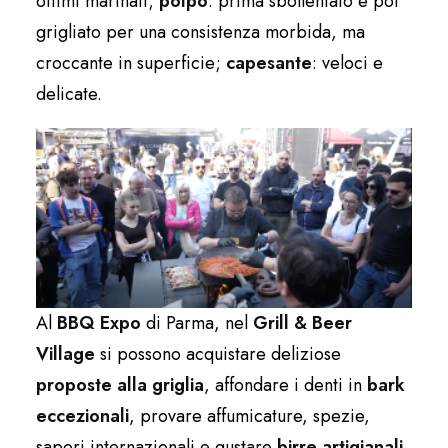
ottimi marinati;
polpo
: prima sbollentato e poi
grigliato per una consistenza morbida, ma
croccante in superficie;
capesante
: veloci e
delicate.
Al
BBQ Expo
di Parma, nel
Grill & Beer
Village
si possono acquistare deliziose
proposte alla griglia
, affondare i denti in
bark
eccezionali
, provare affumicature, spezie,
sapori internazionali e gustare
birre artigianali