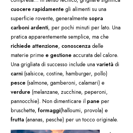
compresa… In senso tecnico, grigliare significa
cuocere rapidamente
gli alimenti su una
superficie rovente, generalmente
sopra
carboni ardenti
, per pochi minuti per lato. Una
pratica apparentemente semplice, ma che
richiede attenzione
,
conoscenza
delle
materie prime
e gestione
accurata del calore.
Una grigliata di successo include una
varietà
di
carni
(salsicce, costine, hamburger, pollo)
pesce
(salmone, gamberoni, calamari) e
verdure
(melanzane, zucchine, peperoni,
pannocchie). Non dimenticare il
pane
per
bruschette,
formaggi
(halloumi, provola) e
frutta
(ananas, pesche) per un tocco originale.