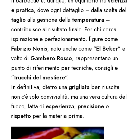
Il barbecue è, dunque, un equilibrio tra
scienza
e pratica
, dove ogni dettaglio – dalla scelta del
taglio
alla gestione della
temperatura
–
contribuisce al risultato finale. Per chi cerca
ispirazione e perfezionamento, figure come
Fabrizio Nonis
, noto anche come “
El Beker
” e
volto di
Gambero Rosso
, rappresentano un
punto di riferimento per tecniche, consigli e
“
trucchi del mestiere
”.
In definitiva, dietro una
grigliata
ben riuscita
non c’è solo convivialità, ma una vera cultura del
fuoco, fatta di
esperienza
,
precisione
e
rispetto
per la materia prima.