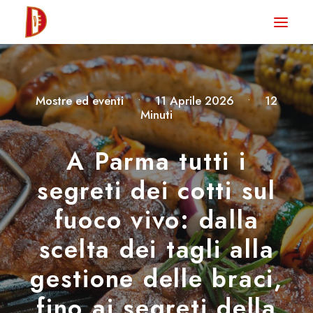
HOME
NEWS
Mostre ed eventi
•
11 Aprile 2026
•
12
DEGUSTA TV
Minuti
LA RIVISTA
A Parma tutti i
CONTATTI
segreti dei cotti sul
fuoco vivo: dalla
CLUB DEGUSTA
scelta dei tagli alla
STORE
gestione delle braci,
fino ai segreti della
RICERCA