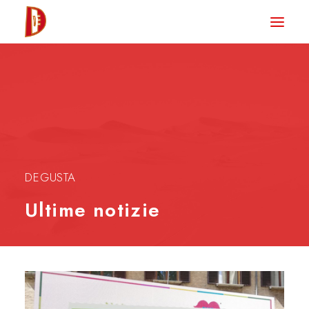
HOME
NEWS
DEGUSTA TV
LA RIVISTA
CONTATTI
DEGUSTA
Ultime notizie
CLUB DEGUSTA
STORE
RICERCA