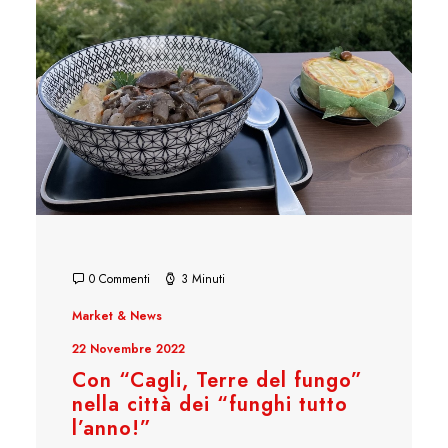
0 Commenti
3 Minuti
Market & News
22 Novembre 2022
Con “Cagli, Terre del fungo”
nella città dei “funghi tutto
l’anno!”