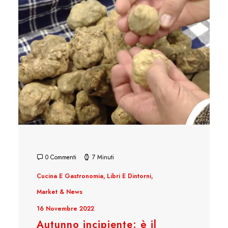
0 Commenti
7 Minuti
Cucina E Gastronomia
,
Libri E Dintorni
,
Market & News
16 Novembre 2022
Autunno incipiente: è il