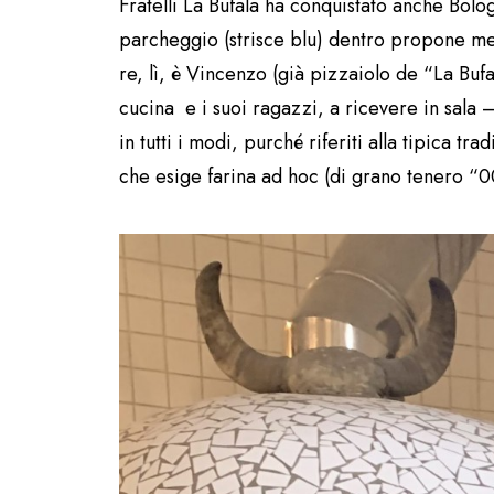
Fratelli La Bufala ha conquistato anche Bolo
parcheggio (strisce blu) dentro propone menù 
re, lì, è Vincenzo (già pizzaiolo de “La Buf
cucina e i suoi ragazzi, a ricevere in sala 
in tutti i modi, purché riferiti alla tipica 
che esige farina ad hoc (di grano tenero “00”