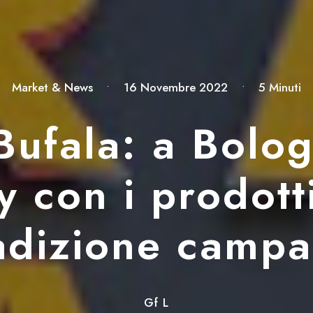
Market & News
•
16 Novembre 2022
•
5 Minuti
 Bufala: a Bolo
ly con i prodott
adizione camp
Gf L