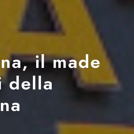
gna, il made
i della
ana