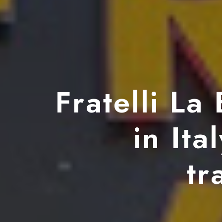
Fratelli La
in Ita
tr