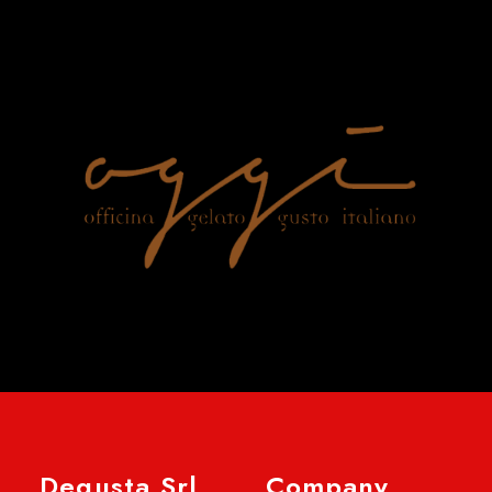
Degusta Srl
Company