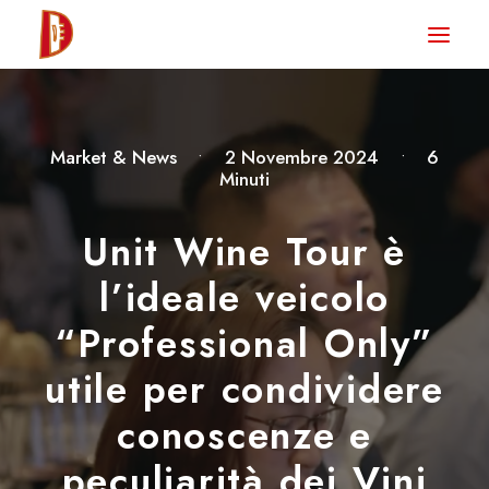
HOME
NEWS
Market & News
•
2 Novembre 2024
•
6
DEGUSTA TV
Minuti
LA RIVISTA
Unit Wine Tour è
CONTATTI
l’ideale veicolo
“Professional Only”
CLUB DEGUSTA
utile per condividere
STORE
conoscenze e
peculiarità dei Vini
RICERCA