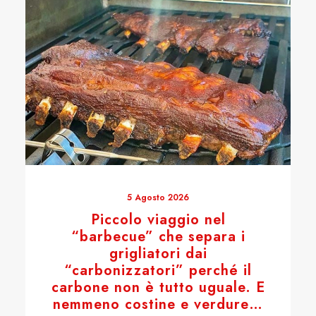
5 Agosto 2026
Piccolo viaggio nel
“barbecue” che separa i
grigliatori dai
“carbonizzatori” perché il
carbone non è tutto uguale. E
nemmeno costine e verdure…