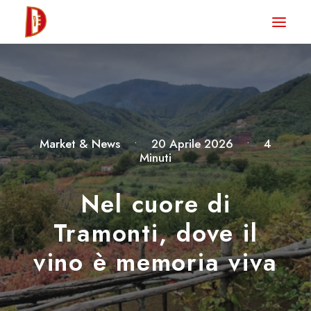
HOME
NEWS
DEGUSTA TV
LA RIVISTA
Market & News
•
20 Aprile 2026
•
4
Minuti
CONTATTI
Nel cuore di
CLUB DEGUSTA
Tramonti, dove il
STORE
vino è memoria viva
RICERCA