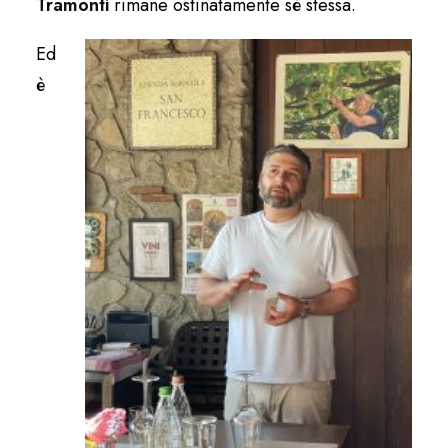
Tramonti
rimane ostinatamente sé stessa.
Ed
è