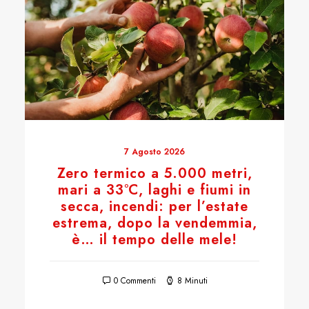
7 Agosto 2026
Zero termico a 5.000 metri,
mari a 33°C, laghi e fiumi in
secca, incendi: per l’estate
estrema, dopo la vendemmia,
è… il tempo delle mele!
0 Commenti
8 Minuti