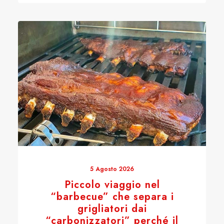
5 Agosto 2026
Piccolo viaggio nel
“barbecue” che separa i
grigliatori dai
“carbonizzatori” perché il