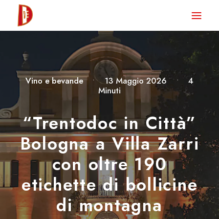
HOME
NEWS
DEGUSTA TV
Vino e bevande
•
13 Maggio 2026
•
4
Minuti
LA RIVISTA
CONTATTI
“Trentodoc in Città”
Bologna a Villa Zarri
CLUB DEGUSTA
con oltre 190
STORE
etichette di bollicine
di montagna
RICERCA