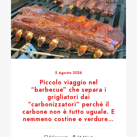
5 Agosto 2026
Piccolo viaggio nel
“barbecue” che separa i
grigliatori dai
“carbonizzatori” perché il
carbone non è tutto uguale. E
nemmeno costine e verdure…