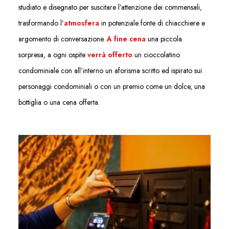
studiato e disegnato per suscitare l’attenzione dei
commensali,
trasformando
l’
atmosfera
in potenziale fonte di chiacchiere
e
argomento di conversazione.
A fine cena
una piccola
sorpresa, a ogni ospite
verrà offerto
un cioccolatino
condominiale co
n all’interno un aforisma scritto ed ispirato sui
personaggi condominiali o con un premio come un dolce, una
bottiglia o una cena offerta.