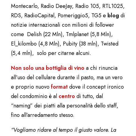
Montecarlo, Radio DeeJay, Radio 105, RTL1025,
RDS, RadioCapital, Pomeriggio5, TG5 e
blog
di
notizie internazionali con milioni di follower
come Delish (22 Mln), Tmlplanet (5,8 Mln),
El_kilombo (4,8 Mln), Pubity (38 mln), Twisted
(5,4 mln), solo per citarne alcuni.
Non solo una bottiglia di vino
a chi rinuncia
all’uso del cellulare durante il pasto, ma un vero
e proprio
nuovo
format
dove il concept ironico
del condominio è al
centro
di tutto, dal
“naming” dei piatti alla personalità dello staff,
fino all’arredamento stesso.
“Vogliamo ridare al tempo il giusto valore. La