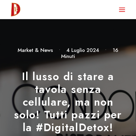
HOME
NEWS
DEGUSTA TV
Market & News
•
4 Luglio 2024
•
16
Minuti
LA RIVISTA
CONTATTI
Il lusso di stare a
tavola senza
CLUB DEGUSTA
cellulare, ma non
STORE
solo! Tutti pazzi per
la #DigitalDetox!
RICERCA