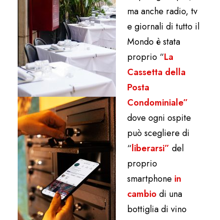
ma anche radio, tv
e giornali di tutto il
Mondo è stata
proprio
“
La
Cassetta della
Posta
Condominiale”
dove ogni ospite
può scegliere di
“
liberarsi”
del
proprio
smartphone
in
cambio
di una
bottiglia di vino