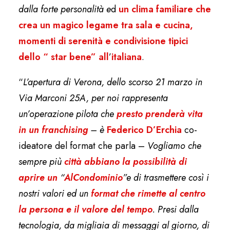
dalla forte personalità e
d
un clima familiare che
crea un magico legame tra sala e cucina,
momenti di serenità e condivisione tipici
dello
“
star bene” all
’
italiana
.
“
L’apertura di Verona, dello scorso 21 marzo in
Via Marconi 25A, per noi rappresenta
un’operazione pilota che
presto prenderà vita
in un franchising
– è
Federico D’Erchia
co-
ideatore del format che parla –
Vogliamo che
sempre più
città abb
iano la possibilità di
aprire un
“
Al
Condominio
”
e di trasmettere così i
nostri valori ed un
format che rimette al centro
la persona e il valore del tempo
. Presi dalla
tecnologia, da migliaia di messaggi al giorno, di