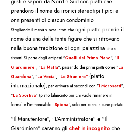
gusti e sapori da Nord e Sud con piatti che
prendono il nome da ironici stereotipi tipici e
onnipresenti di ciascun condominio.
ogni piatto prende il
Sfogliando il menù si nota infatti che
nome da una delle tante figure che si ritrovano
nella buona tradizione di ogni palazzina
che si
rispetti. Si parte dagli antipasti
“
Quelli del Primo Piano
”,
“
Il
Giardiniere
”,
“
La Matta
”, passando dai primi piatti come
“
La
(piatto
Guardona
”,
“
La Vecia
”,
“
Lo Straniero”
internazionale)
, per arrivare ai secondi con
“
I Morosetti
”,
“
La
Sportiva
” (piatto bilanciato per chi vuole rimanere in
forma) e l
’
immancabile
“
Spiona
”, solo per citare alcune portate.
“Il Manutentore”, “L’Amministratore” e “Il
Giardiniere” saranno gli
chef in incognito
che