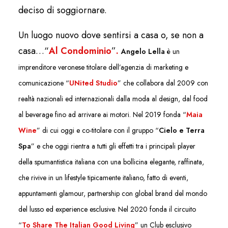
deciso di soggiornare.
Un luogo nuovo dove sentirsi a casa o, se non a
casa…“
Al Condominio
”
.
Angelo Lella
è un
imprenditore veronese titolare dell’agenzia di marketing e
comunicazione “
UNited Studio
” che collabora dal 2009 con
realtà nazionali ed internazionali dalla moda al design, dal food
al beverage fino ad arrivare ai motori. Nel 2019 fonda “
Maia
Wine
” di cui oggi e co-titolare con il gruppo “
Cielo e Terra
Spa
” e che oggi rientra a tutti gli effetti tra i principali player
della spumantistica italiana con una bollicina elegante, raffinata,
che rivive in un lifestyle tipicamente italiano, fatto di eventi,
appuntamenti glamour, partnership con global brand del mondo
del lusso ed experience esclusive. Nel 2020 fonda il circuito
“
To Share The Italian Good Living
” un Club esclusivo