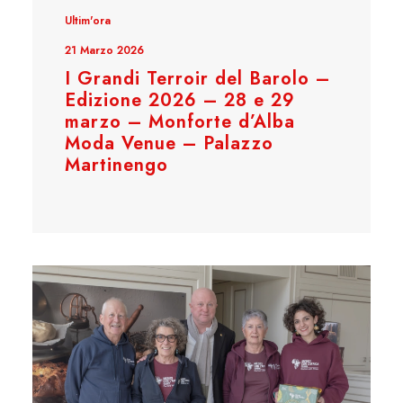
Ultim'ora
21 Marzo 2026
I Grandi Terroir del Barolo –
Edizione 2026 – 28 e 29
marzo – Monforte d’Alba
Moda Venue – Palazzo
Martinengo