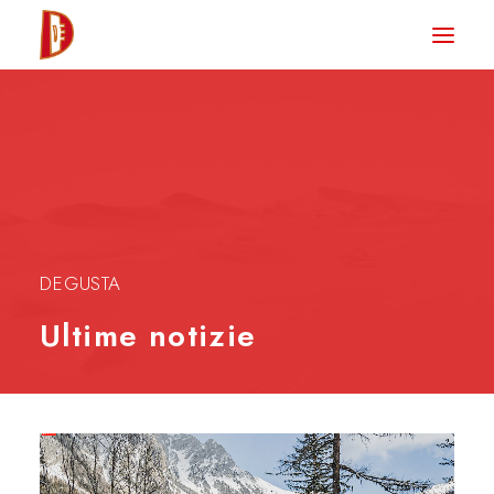
HOME
NEWS
DEGUSTA TV
LA RIVISTA
CONTATTI
DEGUSTA
Ultime notizie
CLUB DEGUSTA
STORE
RICERCA