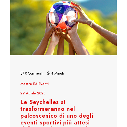
0 Commenti
4 Minuti
Mostre Ed Eventi
29 Aprile 2025
Le Seychelles si
trasformeranno nel
palcoscenico di uno degli
eventi sportivi più attesi