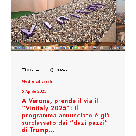
0 Commenti
13 Minuti
Mostre Ed Eventi
5 Aprile 2025
A Verona, prende il via il
“Vinitaly 2025”: il
programma annunciato è già
surclassato dai “dazi pazzi”
di Trump…