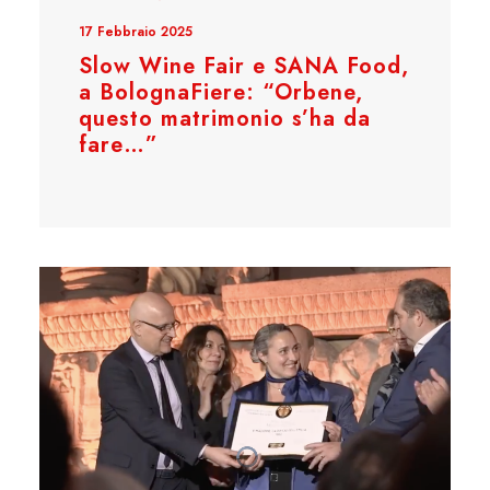
17 Febbraio 2025
Slow Wine Fair e SANA Food,
a BolognaFiere: “Orbene,
questo matrimonio s’ha da
fare…”