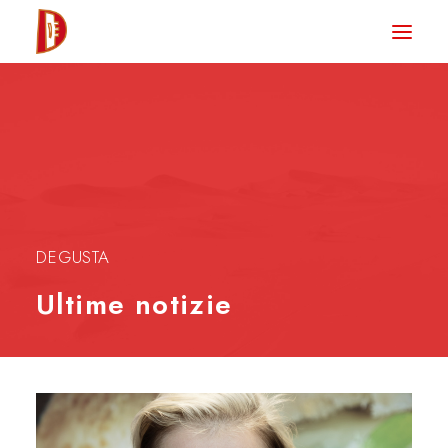
HOME
NEWS
DEGUSTA TV
LA RIVISTA
CONTATTI
DEGUSTA
Ultime notizie
CLUB DEGUSTA
STORE
RICERCA