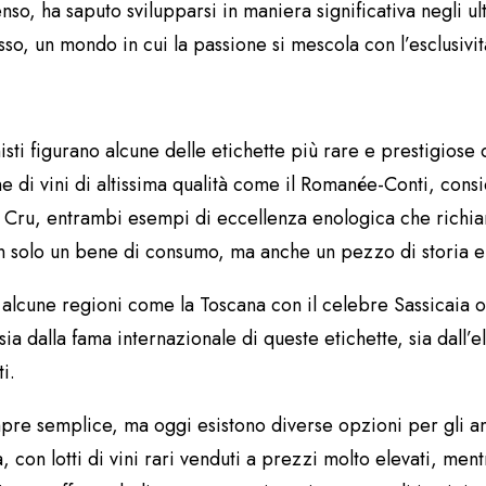
senso, ha saputo svilupparsi in maniera significativa negli 
so, un mondo in cui la passione si mescola con l’esclusivit
onisti figurano alcune delle etichette più rare e prestigio
 di vini di altissima qualità come il Romanée-Conti, consi
Cru, entrambi esempi di eccellenza enologica che richiam
n solo un bene di consumo, ma anche un pezzo di storia e 
a, alcune regioni come la Toscana con il celebre Sassicaia o
i sia dalla fama internazionale di queste etichette, sia dall’
i.
pre semplice, ma oggi esistono diverse opzioni per gli ama
con lotti di vini rari venduti a prezzi molto elevati, mentr