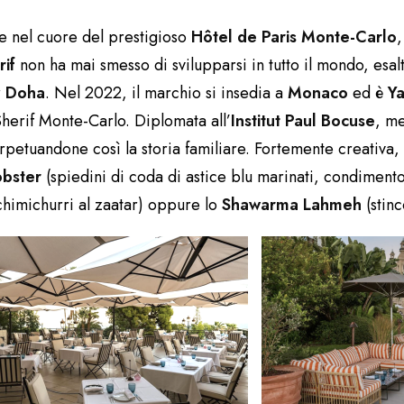
e nel cuore del prestigioso
Hôtel de Paris Monte-Carlo
,
if
non ha mai smesso di svilupparsi in tutto il mondo, esalt
r
Doha
. Nel 2022, il marchio si insedia a
Monaco
ed è
Y
Sherif Monte-Carlo. Diplomata all’
Institut Paul Bocuse
, me
perpetuandone così la storia familiare. Fortemente creativa
obster
(spiedini di coda di astice blu marinati, condimento 
chimichurri al zaatar) oppure lo
Shawarma Lahmeh
(stinc