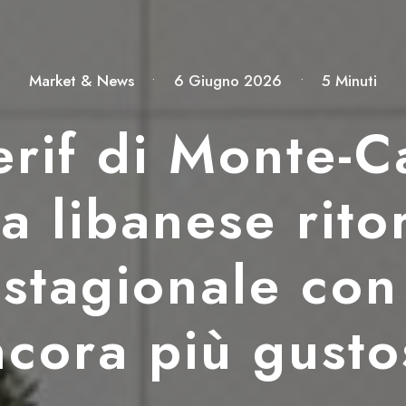
Market & News
•
6 Giugno 2026
•
5 Minuti
rif di Monte-Ca
a libanese rito
 stagionale co
ncora più gusto