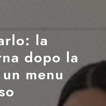
rlo: la
rna dopo la
n un menu
so