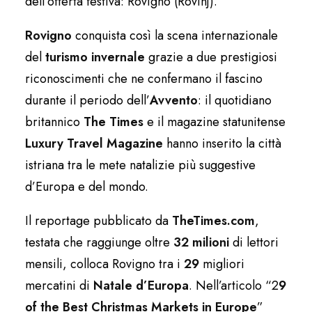
dell’offerta festiva: Rovigno (Rovinj).
Rovigno
conquista così la scena internazionale
del
turismo invernale
grazie a due prestigiosi
riconoscimenti che ne confermano il fascino
durante il periodo dell’
Avvento
: il quotidiano
britannico
The Times
e il magazine statunitense
Luxury Travel Magazine
hanno inserito la città
istriana tra le mete natalizie più suggestive
d’Europa e del mondo.
Il reportage pubblicato da
TheTimes.com
,
testata che raggiunge oltre
32 milioni
di lettori
mensili, colloca Rovigno tra i
29
migliori
mercatini di
Natale
d’Europa
. Nell’articolo “2
9
of the Best Christmas Markets in Europe
”