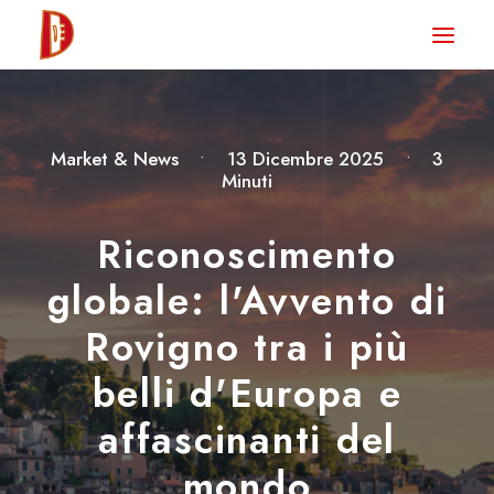
HOME
NEWS
Market & News
•
13 Dicembre 2025
•
3
DEGUSTA TV
Minuti
LA RIVISTA
Riconoscimento
CONTATTI
globale: l'Avvento di
Rovigno tra i più
CLUB DEGUSTA
belli d'Europa e
STORE
affascinanti del
mondo
RICERCA