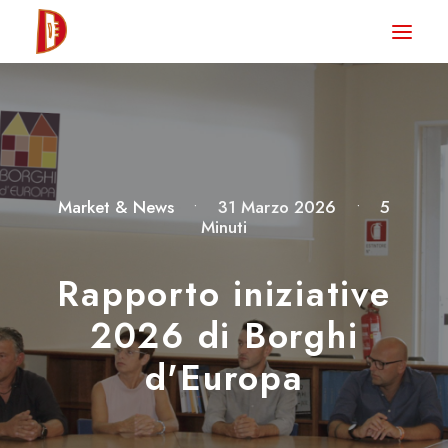
HOME
NEWS
DEGUSTA TV
LA RIVISTA
Market & News
•
31 Marzo 2026
•
5
Minuti
CONTATTI
Rapporto iniziative
CLUB DEGUSTA
2026 di Borghi
STORE
d'Europa
RICERCA