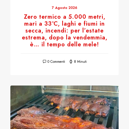
7 Agosto 2026
Zero termico a 5.000 metri,
mari a 33°C, laghi e fiumi in
secca, incendi: per l’estate
estrema, dopo la vendemmia,
è… il tempo delle mele!
0 Commenti
8 Minuti