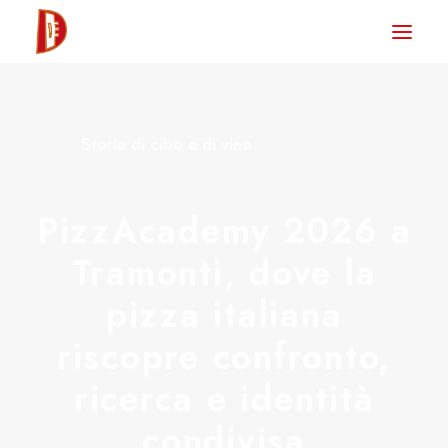
HOME
NEWS
Storie di cibo e di vino
•
26 Aprile
DEGUSTA TV
2026
•
8 Minuti
LA RIVISTA
PizzAcademy 2026 a
CONTATTI
Tramonti, dove la
pizza italiana
CLUB DEGUSTA
riscopre confronto,
STORE
ricerca e identità
condivisa
RICERCA