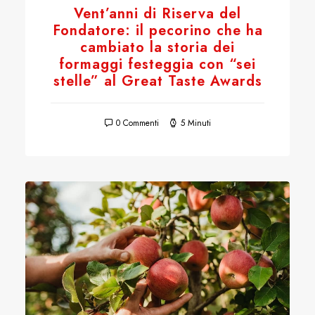
Vent’anni di Riserva del
Fondatore: il pecorino che ha
cambiato la storia dei
formaggi festeggia con “sei
stelle” al Great Taste Awards
0 Commenti
5 Minuti