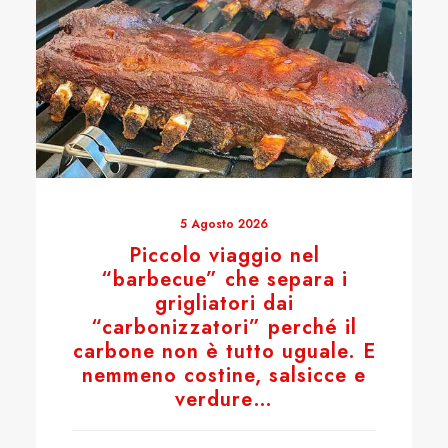
5 Agosto 2026
Piccolo viaggio nel
“barbecue” che separa i
grigliatori dai
“carbonizzatori” perché il
carbone non è tutto uguale. E
nemmeno costine, salsicce e
verdure…