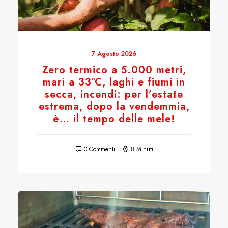
7 Agosto 2026
Zero termico a 5.000 metri,
mari a 33°C, laghi e fiumi in
secca, incendi: per l’estate
estrema, dopo la vendemmia,
è… il tempo delle mele!
0 Commenti
8 Minuti