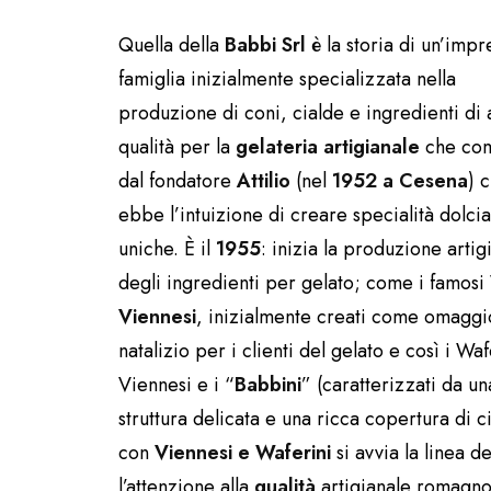
Quella della
Babbi
Srl
è la storia di un’impr
famiglia inizialmente specializzata nella
produzione di coni, cialde e ingredienti di 
qualità per la
gelateria artigianale
che com
dal fondatore
Attilio
(nel
1952 a Cesena
) 
ebbe l’intuizione di creare specialità dolcia
uniche. È il
1955
: inizia la produzione artig
degli ingredienti per gelato; come i famosi
Viennesi
, inizialmente creati come omaggi
natalizio per i clienti del gelato e così i Wa
Viennesi e i “
Babbini
” (caratterizzati da un
struttura delicata e una ricca copertura di c
con
Viennesi e Waferini
si avvia la linea d
l’attenzione alla
qualità
artigianale romagno