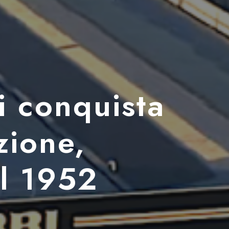
i conquista
zione,
al 1952