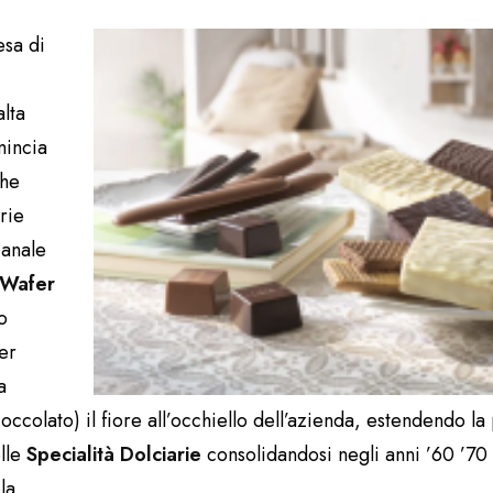
esa di
alta
incia
che
rie
ianale
Wafer
o
fer
a
ioccolato) il fiore all’occhiello dell’azienda, estendendo l
elle
Specialità Dolciarie
consolidandosi negli anni ’60 ’70
la.