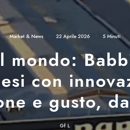
Market & News
•
22 Aprile 2026
•
5 Minuti
l mondo: Babb
esi con innova
ione e gusto, d
Gf L