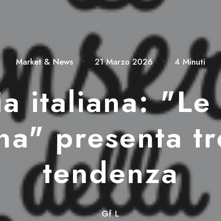
Market & News
•
21 Marzo 2026
•
4 Minuti
a italiana: "Le
a" presenta tr
tendenza
Gf L