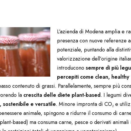
L’azienda di Modena amplia e ra
presenza con nuove referenze a
potenziale, puntando alla distintiv
valorizzazione dell’origine italian
introducono
sempre di più legu
percepiti come clean, healthy 
a basso contenuto di grassi. Parallelamente, sempre più con
avorendo la
crescita delle diete plant-based
. I legumi div
 sostenibile e versatile
. Minore impronta di CO₂ e utiliz
 benessere animale, spingono a ridurre il consumo di car
(plant-based) ma consuma carne, pesce o derivati animal