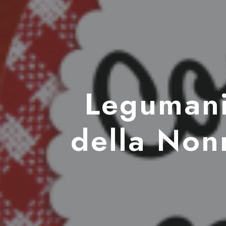
Legumani
della Nonn