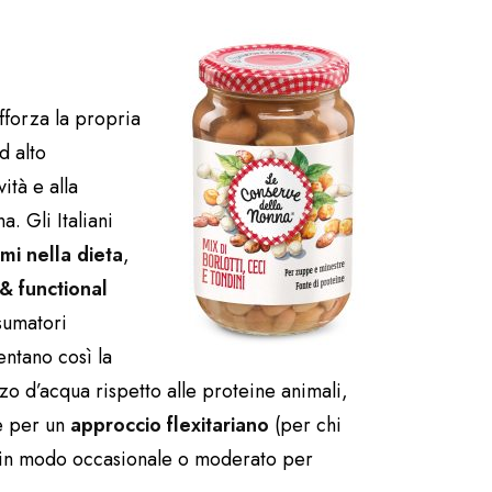
fforza la propria
d alto
ità e alla
a. Gli Italiani
mi nella dieta
,
& functional
sumatori
entano così la
zo d’acqua rispetto alle proteine animali,
ne per un
approccio flexitariano
(per chi
i in modo occasionale o moderato per