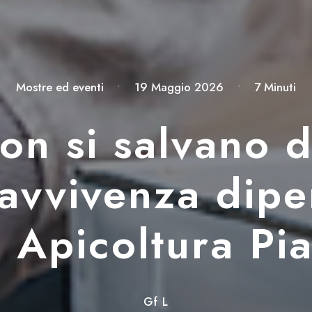
Mostre ed eventi
•
19 Maggio 2026
•
7 Minuti
on si salvano d
ravvivenza dipe
. Apicoltura Pi
Gf L