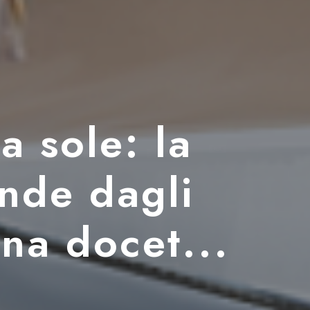
a sole: la
nde dagli
ana docet...