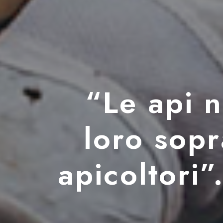
“Le api n
loro sop
apicoltori”