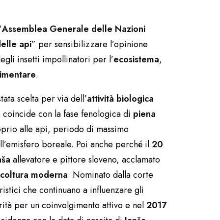
’
Assemblea Generale delle Nazioni
elle api
” per sensibilizzare l’opinione
gli insetti impollinatori per l’
ecosistema
,
limentare
.
ata scelta per via dell’
attività biologica
o coincide con la fase fenologica di
piena
oprio alle api, periodo di massimo
l’emisfero boreale. Poi anche perché il
20
nša
allevatore e pittore sloveno, acclamato
icoltura moderna
. Nominato dalla corte
ristici che continuano a influenzare gli
rità per un coinvolgimento attivo e nel
2017