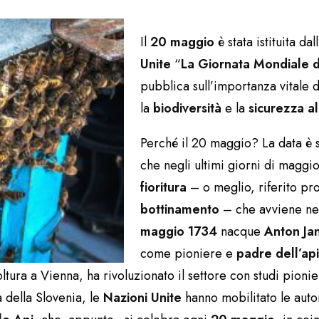
Il
20 maggio
è stata istituita dall
Unite
“
La Giornata Mondiale d
pubblica sull’importanza vitale de
la
biodiversità
e la
sicurezza a
Perché il 20 maggio? La data è st
che negli ultimi giorni di maggi
fioritura
– o meglio, riferito pr
bottinamento
– che avviene nel
maggio 1734
nacque
Anton Ja
come pioniere e
padre dell’ap
ltura a Vienna, ha rivoluzionato il settore con studi pionie
a della Slovenia, le
Nazioni Unite
hanno mobilitato le auto