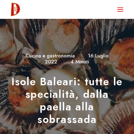
HOME
NEWS
DEGUSTA TV
Cucina e gastronomia
•
16 Luglio
LA RIVISTA
2022
•
4 Minuti
CONTATTI
Isole Baleari: tutte le
specialità, dalla
CLUB DEGUSTA
paella alla
STORE
sobrassada
RICERCA