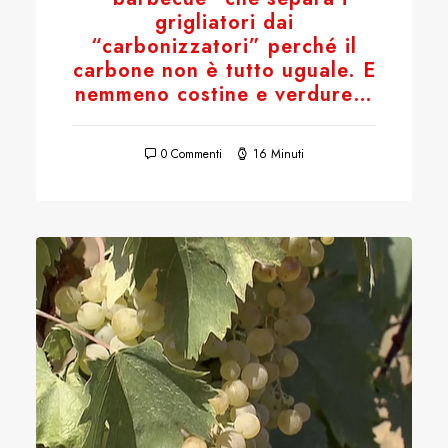
grigliatori dai
“carbonizzatori” perché il
carbone non è tutto uguale. E
nemmeno costine e verdure…
0 Commenti
16 Minuti