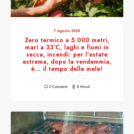
7 Agosto 2026
Zero termico a 5.000 metri,
mari a 33°C, laghi e fiumi in
secca, incendi: per l’estate
estrema, dopo la vendemmia,
è… il tempo delle mele!
0 Commenti
8 Minuti