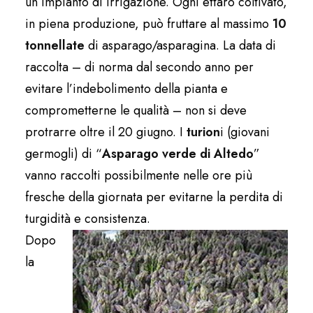
un impianto di irrigazione. Ogni ettaro coltivato,
in piena produzione, può fruttare al massimo
10
tonnellate
di asparago/asparagina. La data di
raccolta – di norma dal secondo anno per
evitare l’indebolimento della pianta e
comprometterne le qualità – non si deve
protrarre oltre il 20 giugno. I
turion
i (giovani
germogli) di “
Asparago verde di Altedo
”
vanno raccolti possibilmente nelle ore più
fresche della giornata per evitarne la perdita di
turgidità e consistenza.
Dopo
la