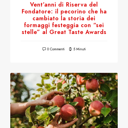
Vent’anni di Riserva del
Fondatore: il pecorino che ha
cambiato la storia dei
formaggi festeggia con “sei
stelle” al Great Taste Awards
0 Commenti
5 Minuti