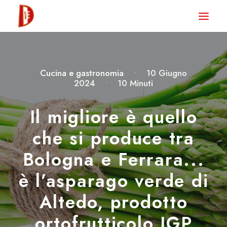
HOME
NEWS
Cucina e gastronomia
•
10 Giugno
DEGUSTA TV
2024
•
10 Minuti
LA RIVISTA
Il migliore è quello
CONTATTI
che si produce tra
Bologna e Ferrara...
CLUB DEGUSTA
è l’asparago verde di
STORE
Altedo, prodotto
ortofrutticolo IGP
RICERCA