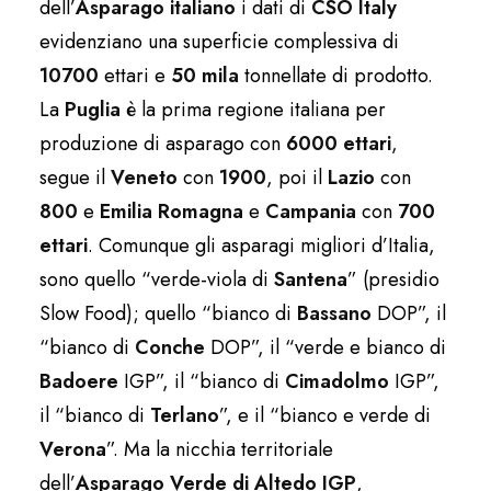
dell’
Asparago italiano
i dati di
CSO Italy
evidenziano una superficie complessiva di
10700
ettari e
50 mila
tonnellate di prodotto.
La
Puglia
è la prima regione italiana per
produzione di asparago con
6000 ettari
,
segue il
Veneto
con
1900
, poi il
Lazio
con
800
e
Emilia Romagna
e
Campania
con
700
ettari
. Comunque gli asparagi migliori d’Italia,
sono quello “verde-viola di
Santena
” (presidio
Slow Food); quello “bianco di
Bassano
DOP”, il
“bianco di
Conche
DOP”, il “verde e bianco di
Badoere
IGP”, il “bianco di
Cimadolmo
IGP”,
il “bianco di
Terlano
”, e il “bianco e verde di
Verona
”. Ma la nicchia territoriale
dell’
Asparago Verde di Altedo IGP
,