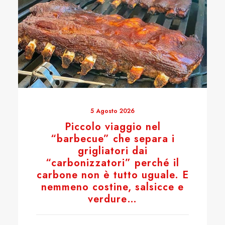
5 Agosto 2026
Piccolo viaggio nel
“barbecue” che separa i
grigliatori dai
“carbonizzatori” perché il
carbone non è tutto uguale. E
nemmeno costine, salsicce e
verdure…