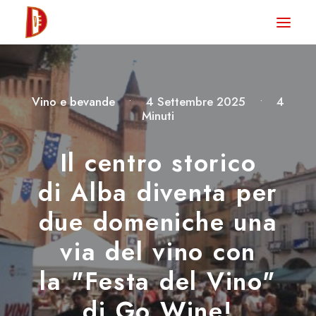
HOME
NEWS
Vino e bevande
•
4 Settembre 2025
•
4
DEGUSTA TV
Minuti
LA RIVISTA
Il centro storico
CONTATTI
di Alba diventa per
due domeniche una
CLUB DEGUSTA
via del vino con
STORE
la "Festa del Vino"
di Go Wine!
RICERCA