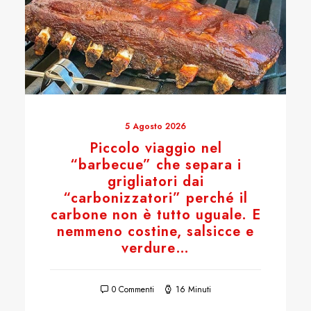
5 Agosto 2026
Piccolo viaggio nel
“barbecue” che separa i
grigliatori dai
“carbonizzatori” perché il
carbone non è tutto uguale. E
nemmeno costine, salsicce e
verdure…
0 Commenti
16 Minuti