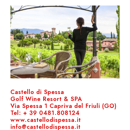
Castello di Spessa
Golf Wine Resort & SPA
Via Spessa 1 Capriva del Friuli (GO)
Tel: + 39 0481.808124
www.castellodispessa.it
info@castellodispessa.it