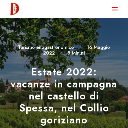
HOME
NEWS
DEGUSTA TV
Turismo enogastronomico
•
16 Maggio
2022
•
8 Minuti
LA RIVISTA
CONTATTI
Estate 2022:
vacanze in campagna
CLUB DEGUSTA
nel castello di
STORE
Spessa, nel Collio
goriziano
RICERCA