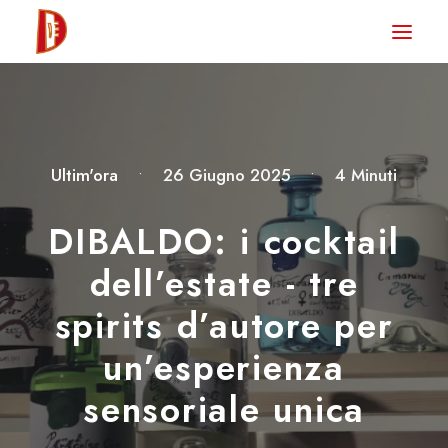
HOME
NEWS
DEGUSTA TV
Ultim'ora
•
26 Giugno 2025
•
4 Minuti
LA RIVISTA
DIBALDO: i cocktail
CONTATTI
dell’estate - tre
spirits d’autore per
CLUB DEGUSTA
un’esperienza
STORE
sensoriale unica
RICERCA