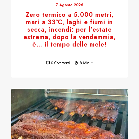
7 Agosto 2026
Zero termico a 5.000 metri,
mari a 33°C, laghi e fiumi in
secca, incendi: per l’estate
estrema, dopo la vendemmia,
è… il tempo delle mele!
0 Commenti
8 Minuti