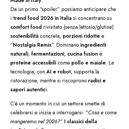
Made in Italy
.
Da un primo “spoiler” possiamo anticipare che
i
trend food 2026 in Italia
si concentrano su
comfort food
rivisitato (senza lattosio/glutine)
sostenibilità
concreta,
porzioni ridotte
e
“
Nostalgia
Remix
”. Dominano
ingredienti
naturali
,
fermentazioni
,
cucina fusion
e
proteine accessibili
come
pollo e maiale
. La
tecnologia, con
AI e robot
, supporta la
ristorazione, mentre si riscoprono
radici e
sapori autentic
i.
C’è un momento in cui un settore smette di
celebrarsi e inizia a interrogarsi: “
Cosa e come
mangeremo nel 2026?
”
I classici della