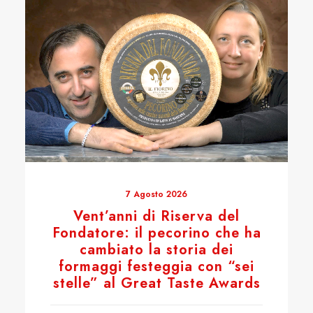
7 Agosto 2026
Vent’anni di Riserva del
Fondatore: il pecorino che ha
cambiato la storia dei
formaggi festeggia con “sei
stelle” al Great Taste Awards