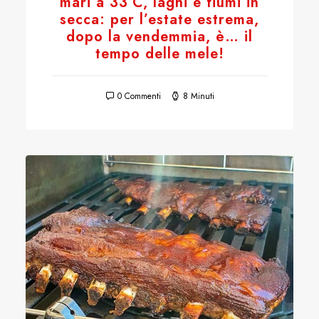
mari a 33°C, laghi e fiumi in
secca: per l’estate estrema,
dopo la vendemmia, è… il
tempo delle mele!
0 Commenti
8 Minuti