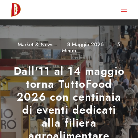
HOME
NEWS
Market & News
•
8 Maggio 2026
•
5
DEGUSTA TV
Minuti
LA RIVISTA
Dall'11 al 14 maggio
CONTATTI
torna TuttoFood
2026 con centinaia
CLUB DEGUSTA
di eventi dedicati
STORE
alla filiera
agroalimentare
RICERCA