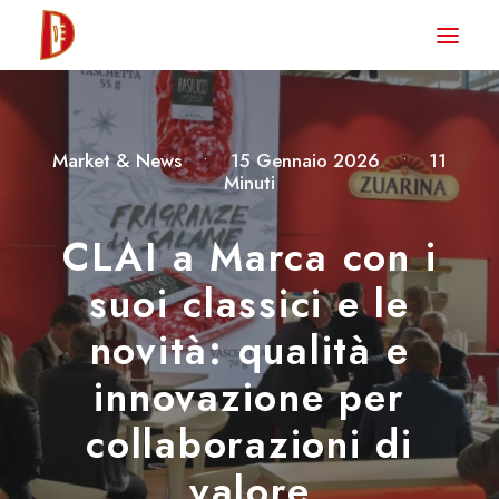
HOME
NEWS
Market & News
•
15 Gennaio 2026
•
11
DEGUSTA TV
Minuti
LA RIVISTA
CLAI a Marca con i
CONTATTI
suoi classici e le
novità: qualità e
CLUB DEGUSTA
innovazione per
STORE
collaborazioni di
valore
RICERCA