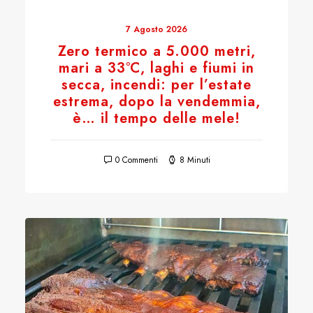
7 Agosto 2026
Zero termico a 5.000 metri,
mari a 33°C, laghi e fiumi in
secca, incendi: per l’estate
estrema, dopo la vendemmia,
è… il tempo delle mele!
0 Commenti
8 Minuti