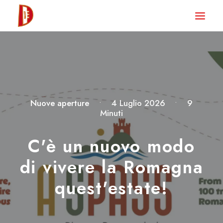
HOME
NEWS
DEGUSTA TV
LA RIVISTA
Nuove aperture
•
4 Luglio 2026
•
9
Minuti
CONTATTI
C'è un nuovo modo
CLUB DEGUSTA
di vivere la Romagna
STORE
quest'estate!
RICERCA