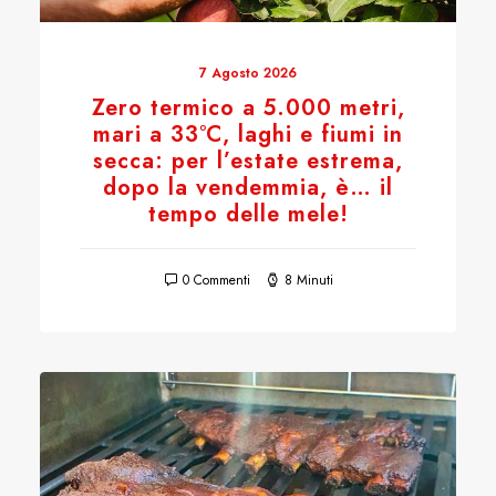
7 Agosto 2026
Zero termico a 5.000 metri,
mari a 33°C, laghi e fiumi in
secca: per l’estate estrema,
dopo la vendemmia, è… il
tempo delle mele!
0 Commenti
8 Minuti