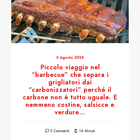
5 Agosto 2026
Piccolo viaggio nel
“barbecue” che separa i
grigliatori dai
“carbonizzatori” perché il
carbone non è tutto uguale. E
nemmeno costine, salsicce e
verdure…
0 Commenti
16 Minuti