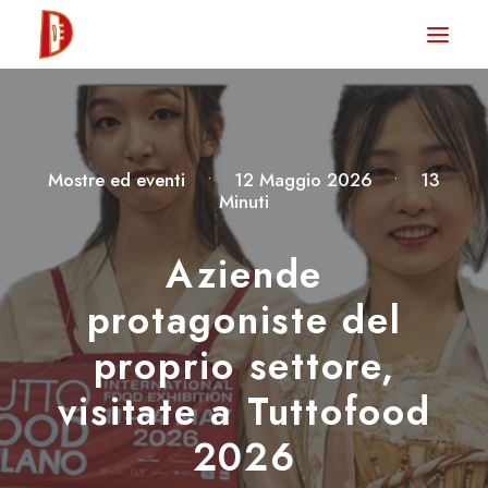
HOME
NEWS
DEGUSTA TV
Mostre ed eventi
•
12 Maggio 2026
•
13
Minuti
LA RIVISTA
CONTATTI
Aziende
protagoniste del
CLUB DEGUSTA
proprio settore,
STORE
visitate a Tuttofood
2026
RICERCA