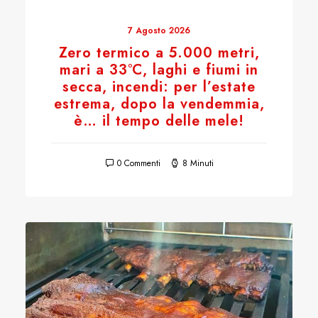
7 Agosto 2026
Zero termico a 5.000 metri,
mari a 33°C, laghi e fiumi in
secca, incendi: per l’estate
estrema, dopo la vendemmia,
è… il tempo delle mele!
0 Commenti
8 Minuti