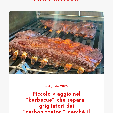
5 Agosto 2026
Piccolo viaggio nel
“barbecue” che separa i
grigliatori dai
“carbonizzatori” perché il