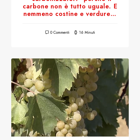
carbone non è tutto uguale. E
nemmeno costine e verdure…
0 Commenti
16 Minuti