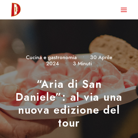
HOME
NEWS
DEGUSTA TV
Cucina e gastronomia
•
30 Aprile
LA RIVISTA
2024
•
3 Minuti
CONTATTI
“Aria di San
Daniele”: al via una
CLUB DEGUSTA
nuova edizione del
STORE
tour
RICERCA