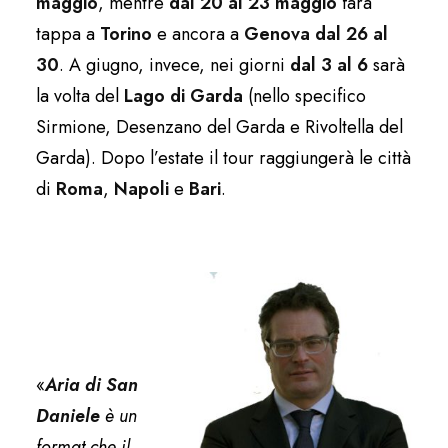
maggio
, mentre
dal 20 al 23 maggio
farà
tappa a
Torino
e ancora a
Genova dal 26 al
30
. A giugno, invece, nei giorni
dal 3 al 6
sarà
la volta del
Lago di Garda
(nello specifico
Sirmione, Desenzano del Garda e Rivoltella del
Garda). Dopo l’estate il tour raggiungerà le città
di
Roma
,
Napoli
e
Bari
.
«
Aria di San
Daniele
è un
format che il