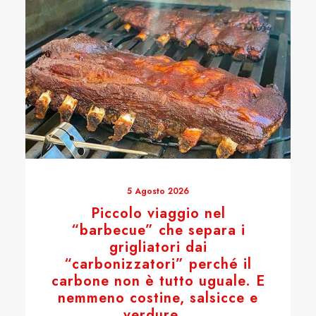
5 Agosto 2026
Piccolo viaggio nel
“barbecue” che separa i
grigliatori dai
“carbonizzatori” perché il
carbone non è tutto uguale. E
nemmeno costine, salsicce e
verdure…