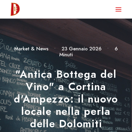
HOME
NEWS
DEGUSTA TV
Market & News
•
23 Gennaio 2026
•
6
Minuti
LA RIVISTA
CONTATTI
"Antica Bottega del
Vino" a Cortina
CLUB DEGUSTA
d'Ampezzo: il nuovo
STORE
locale nella perla
delle Dolomiti
RICERCA