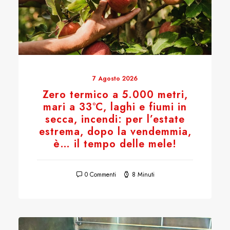
7 Agosto 2026
Zero termico a 5.000 metri,
mari a 33°C, laghi e fiumi in
secca, incendi: per l’estate
estrema, dopo la vendemmia,
è… il tempo delle mele!
0 Commenti
8 Minuti