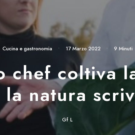
Cucina e gastronomia
•
17 Marzo 2022
•
9 Minuti
 chef coltiva l
, la natura scri
Gf L