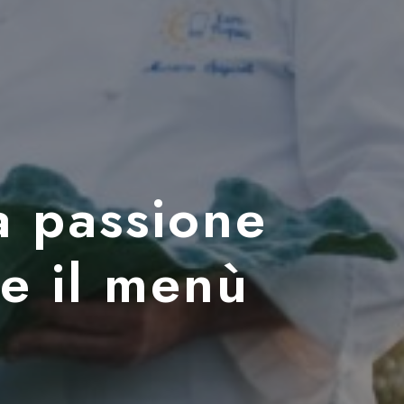
a passione
ve il menù