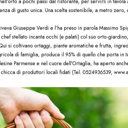
ell’orto a pochi passi dal ristorante, per servirli in tavola
enza di gusto unica. Una scelta sostenibile, a metro zero, 
criveva Giuseppe Verdi e l’ha preso in parola Massimo Spig
ef stellato incanta occhi (e palati) col suo orto-giardino, a
Qui si coltivano ortaggi, piante aromatiche e frutta, ingredi
gricola di famiglia, produce il 95% di quello che porta in t
esine Parmense e nel cuore dell’Ortaglia, ha aperto anch
he chicca di produttori locali fidati (Tel. 0524936539, www.