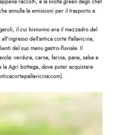
 appena raccolti, è la svolta green degli chef
che annulla le emissioni per il trasporto e
aroli, il cui bisnonno era il mezzadro del
ll’ingresso dell’antica corte Pallavicina,
enti del suo menu gastro-fluviale. Il
avola: verdura, carne, farina, pane, salse e
e la Agri bottega, dove poter acquistare
anticacortepallavicina.com).