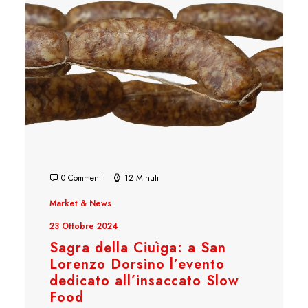
0 Commenti
12 Minuti
Market & News
23 Ottobre 2024
Sagra della Ciuìga: a San
Lorenzo Dorsino l’evento
dedicato all’insaccato Slow
Food