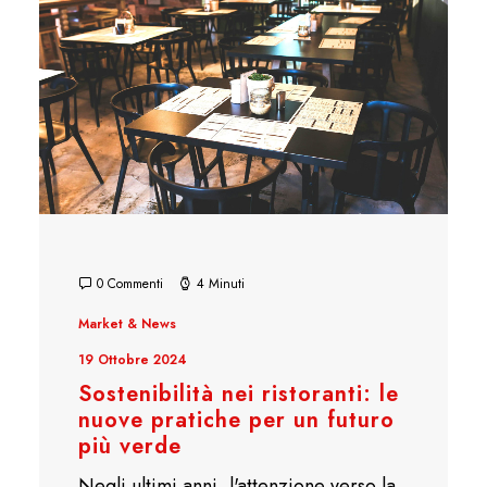
0 Commenti
4 Minuti
Market & News
19 Ottobre 2024
Sostenibilità nei ristoranti: le
nuove pratiche per un futuro
più verde
Negli ultimi anni, l'attenzione verso la