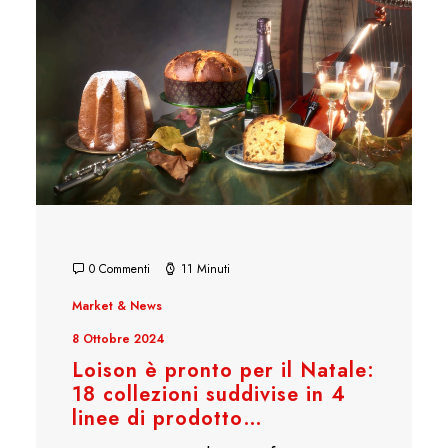
0 Commenti
11 Minuti
Market & News
8 Ottobre 2024
Loison è pronto per il Natale:
18 collezioni suddivise in 4
linee di prodotto…