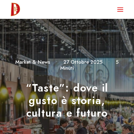
HOME
NEWS
DEGUSTA TV
LA RIVISTA
Market & News
•
27 Ottobre 2025
•
5
Minuti
CONTATTI
“Taste”: dove il
CLUB DEGUSTA
gusto è storia,
STORE
cultura e futuro
RICERCA