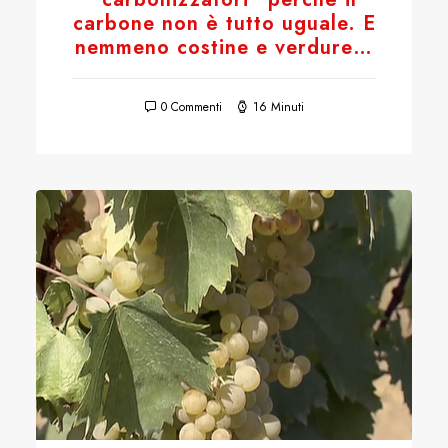
carbone non è tutto uguale. E
nemmeno costine e verdure…
0 Commenti
16 Minuti