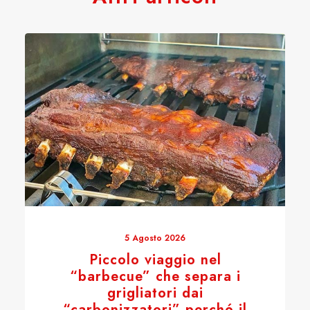
5 Agosto 2026
Piccolo viaggio nel
“barbecue” che separa i
grigliatori dai
“carbonizzatori” perché il