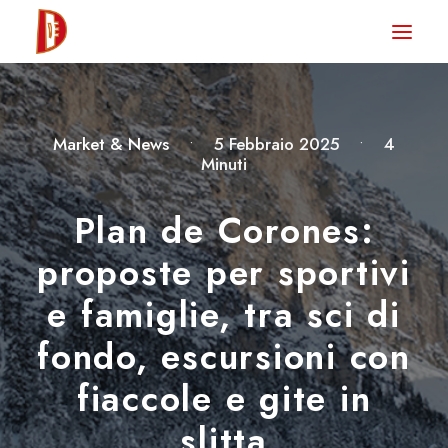
HOME
NEWS
Market & News
•
5 Febbraio 2025
•
4
DEGUSTA TV
Minuti
LA RIVISTA
Plan de Corones:
CONTATTI
proposte per sportivi
e famiglie, tra sci di
CLUB DEGUSTA
fondo, escursioni con
STORE
fiaccole e gite in
slitta
RICERCA