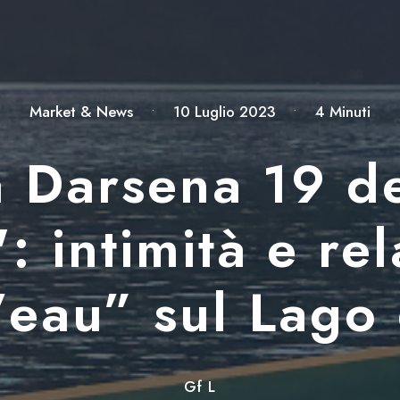
Market & News
•
10 Luglio 2023
•
4 Minuti
 Darsena 19 d
: intimità e re
’eau” sul Lago
Gf L