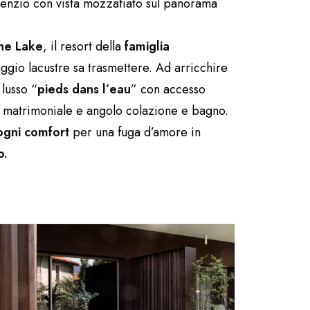
ilenzio con vista mozzafiato sul panorama
he Lake
, il resort della
famiglia
ggio lacustre sa trasmettere. Ad arricchire
 lusso “
pieds dans l’eau
” con accesso
o matrimoniale e angolo colazione e bagno.
ogni comfort
per una fuga d’amore in
o.