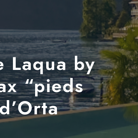
e Laqua by
lax “pieds
 d’Orta