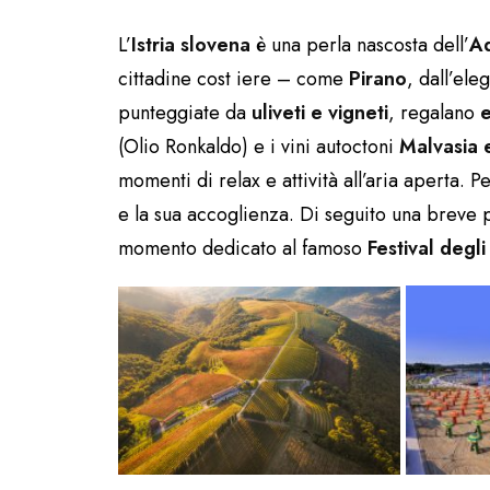
L’
Istria slovena
è una perla nascosta dell’
Ad
cittadine cost iere – come
Pirano
, dall’ele
punteggiate da
uliveti e vigneti
, regalano
(Olio Ronkaldo) e i vini autoctoni
Malvasia 
momenti di relax e attività all’aria aperta. P
e la sua accoglienza. Di seguito una breve p
momento dedicato al famoso
Festival degl