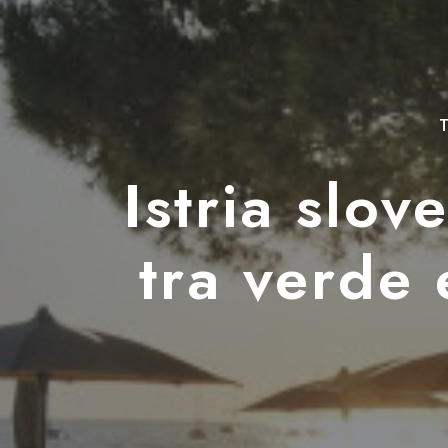
T
Istria slo
tra verde e