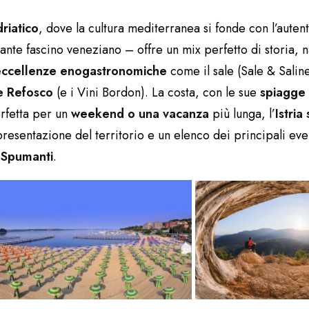
riatico
, dove la cultura mediterranea si fonde con l’auten
gante fascino veneziano – offre un mix perfetto di storia, 
eccellenze enogastronomiche
come il sale (Sale & Saline 
e Refosco
(e i Vini Bordon). La costa, con le sue
spiagge 
erfetta per un
weekend o una vacanza
più lunga, l’
Istria
resentazione del territorio e un elenco dei principali even
i Spumanti
.