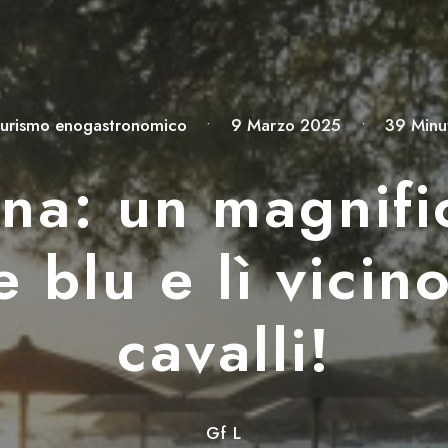
urismo enogastronomico
•
9 Marzo 2025
•
39 Minu
vena: un magnifi
 blu e lì vicin
cavalli!
Gf L