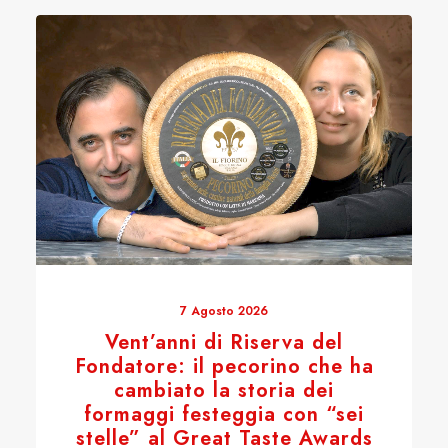
7 Agosto 2026
Vent’anni di Riserva del
Fondatore: il pecorino che ha
cambiato la storia dei
formaggi festeggia con “sei
stelle” al Great Taste Awards