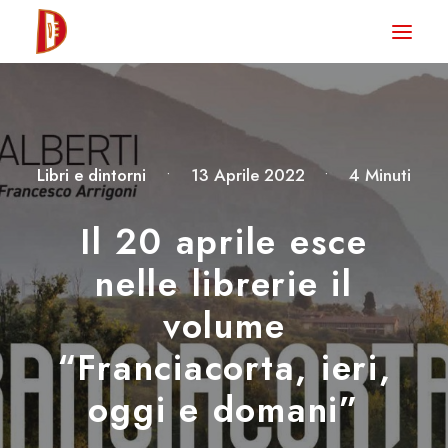
HOME
NEWS
DEGUSTA TV
Libri e dintorni
•
13 Aprile 2022
•
4 Minuti
LA RIVISTA
Il 20 aprile esce
CONTATTI
nelle librerie il
volume
CLUB DEGUSTA
“Franciacorta, ieri,
STORE
oggi e domani”
RICERCA