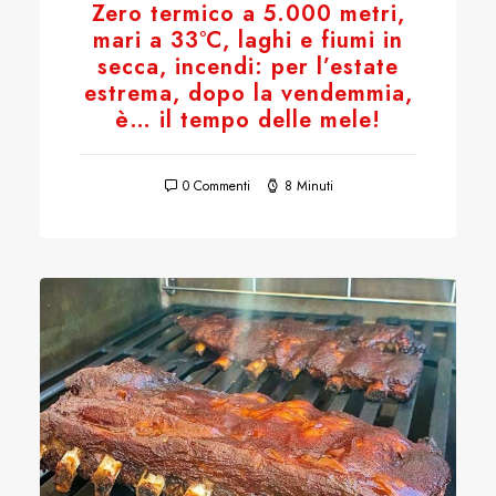
Zero termico a 5.000 metri,
mari a 33°C, laghi e fiumi in
secca, incendi: per l’estate
estrema, dopo la vendemmia,
è… il tempo delle mele!
0 Commenti
8 Minuti