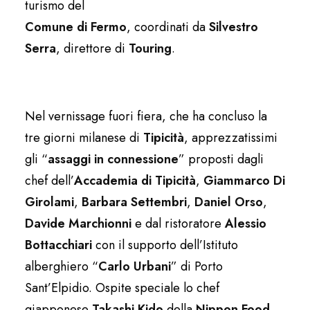
turismo del
Comune di Fermo
, coordinati da
Silvestro
Serra
, direttore di
Touring
.
Nel vernissage fuori fiera, che ha concluso la
tre giorni milanese di
Tipicità
, apprezzatissimi
gli “
assaggi in connessione
” proposti dagli
chef dell’
Accademia di Tipicità
,
Giammarco Di
Girolami
,
Barbara Settem
bri
,
Daniel Orso
,
Davide Marchionni
e dal ristoratore
Alessio
Bottacchiari
con il supporto dell’Istituto
alberghiero “
Carlo Urbani
” di Porto
Sant’Elpidio. Ospite speciale lo chef
giapponese
Takashi Kido
della
Nippon Food