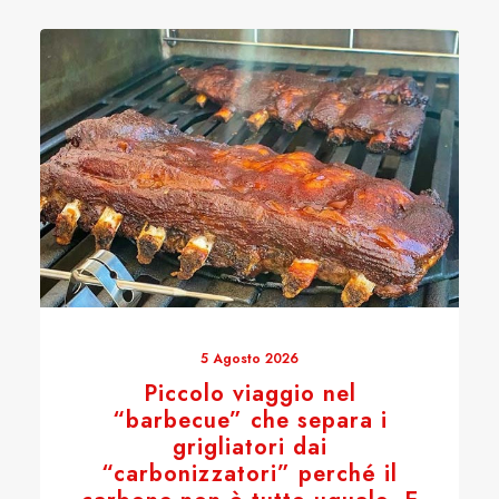
5 Agosto 2026
Piccolo viaggio nel
“barbecue” che separa i
grigliatori dai
“carbonizzatori” perché il