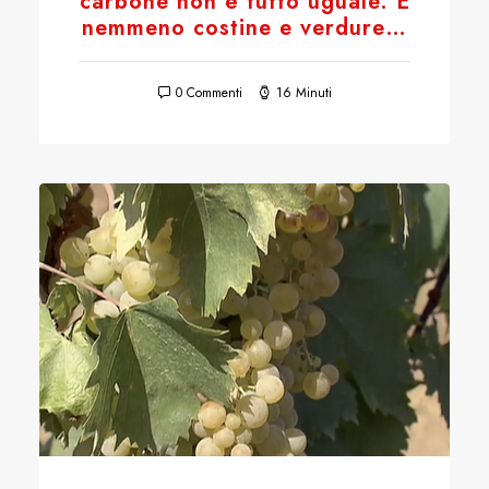
carbone non è tutto uguale. E
nemmeno costine e verdure…
0 Commenti
16 Minuti