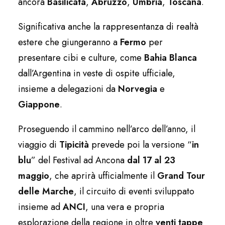
ancora
Basilicata
,
Abruzzo
,
Umbria
,
Toscana
.
Significativa anche la rappresentanza di realtà
estere che giungeranno a
Fermo
per
presentare cibi e culture, come
Bahia Blanca
dall’Argentina in veste di ospite ufficiale,
insieme a delegazioni da
Norvegia
e
Giappone
.
Proseguendo il cammino nell’arco dell’anno, il
viaggio di
Tipicità
prevede poi la versione “
in
blu
” del Festival ad Ancona
dal 17 al 23
maggio
, che aprirà ufficialmente il
Grand Tour
delle Marche
, il circuito di eventi sviluppato
insieme ad
ANCI
, una vera e propria
esplorazione della regione in oltre
venti tappe