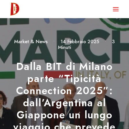
HOME
NEWS
Market & News
•
14 Febbraio 2025
•
3
DEGUSTA TV
Minuti
LA RIVISTA
Dalla BIT di Milano
CONTATTI
parte “Tipicità
Connection 2025”:
CLUB DEGUSTA
dall’Argentina al
STORE
Giappone un lungo
viaggio che prevede
RICERCA