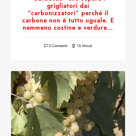
grigliatori dai
“carbonizzatori” perché il
carbone non è tutto uguale. E
nemmeno costine e verdure…
0 Commenti
16 Minuti