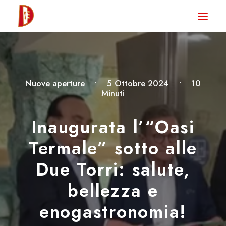
HOME
NEWS
DEGUSTA TV
Nuove aperture
•
5 Ottobre 2024
•
10
Minuti
LA RIVISTA
CONTATTI
Inaugurata l’“Oasi
Termale” sotto alle
CLUB DEGUSTA
Due Torri: salute,
STORE
bellezza e
enogastronomia!
RICERCA