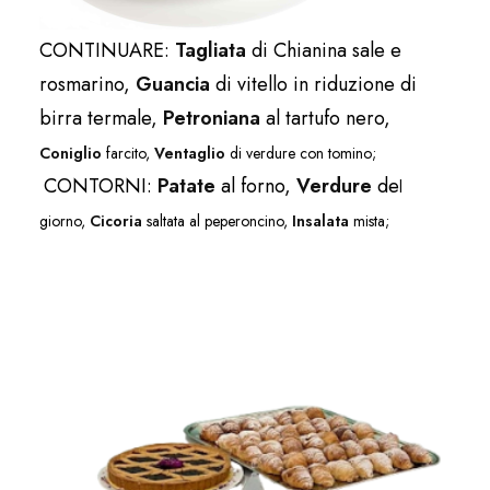
CONTINUARE:
Tagliata
di Chianina sale e
rosmarino,
Guancia
di vitello in riduzione di
birra termale,
Petroniana
al tartufo nero,
Coniglio
farcito,
Ventaglio
di verdure con tomino;
CONTORNI:
Patate
al forno,
Verdure
de
l
giorno,
Cicoria
saltata al peperoncino,
Insalata
mista;