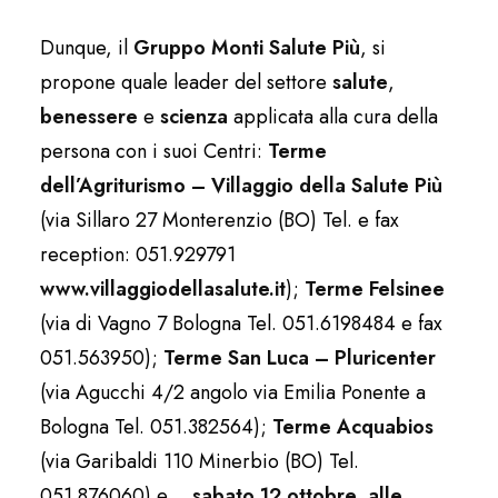
Dunque, il
Gruppo Monti Salute Più
, si
propone quale leader del settore
salute
,
benessere
e
scienza
applicata alla cura della
persona con i suoi Centri:
Terme
dell’Agriturismo – Villaggio della Salute Più
(via Sillaro 27 Monterenzio (BO) Tel. e fax
reception: 051.929791
www.villaggiodellasalute.it
);
Terme Felsinee
(via di Vagno 7 Bologna Tel. 051.6198484 e fax
051.563950);
Terme San Luca – Pluricenter
(via Agucchi 4/2 angolo via Emilia Ponente a
Bologna Tel. 051.382564);
Terme Acquabios
(via Garibaldi 110 Minerbio (BO) Tel.
051.876060) e…
sabato 12 ottobre, alle