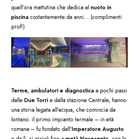
quell’ora mattutina che dedica al
nuoto in
piscina
costantemente da anni… (complimenti
prof!)
Terme, ambulatori e diagnostica
a pochi passi
dalle
Due Torri
e dalla stazione Centrale, hanno
una storia legata all’acqua, che comincia da
lontano: il primo impianto termale – in età
romana – fu fondato dall’
Imperatore Augusto
e da lì, si arrivò fino a
metà Novecento
, con le