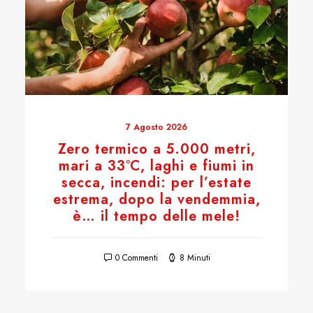
7 Agosto 2026
Zero termico a 5.000 metri,
mari a 33°C, laghi e fiumi in
secca, incendi: per l’estate
estrema, dopo la vendemmia,
è… il tempo delle mele!
0 Commenti
8 Minuti