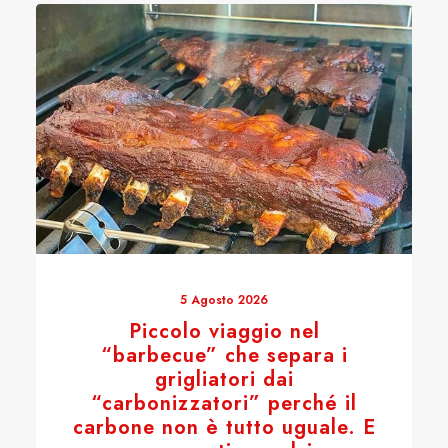
5 Agosto 2026
Piccolo viaggio nel
“barbecue” che separa i
grigliatori dai
“carbonizzatori” perché il
carbone non è tutto uguale. E