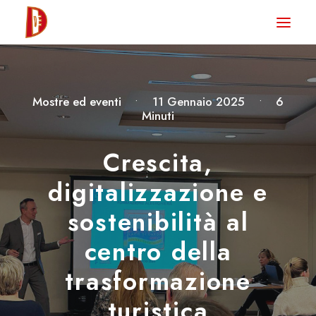
HOME
NEWS
Mostre ed eventi
•
11 Gennaio 2025
•
6
DEGUSTA TV
Minuti
LA RIVISTA
Crescita,
CONTATTI
digitalizzazione e
sostenibilità al
CLUB DEGUSTA
centro della
STORE
trasformazione
turistica
RICERCA